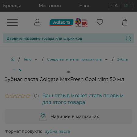
Бренды
Магазины
Блог
UA
RU
/
/
/
Тело
Средства гигиены полости рта
Зубные па
Зубная паста Colgate MaxFresh Cool Mint 50 мл
0
Ваш отзыв может стать первым
для этого товара
Наличие в магазинах
Формат продукта:
Зубна паста