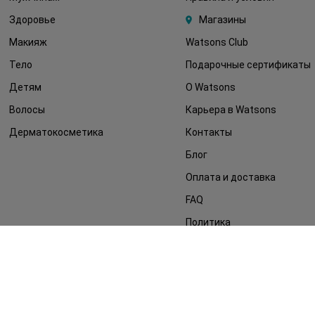
Здоровье
Магазины
Макияж
Watsons Club
Тело
Подарочные сертификаты
Детям
О Watsons
Волосы
Карьера в Watsons
Дерматокосметика
Контакты
Блог
Оплата и доставка
FAQ
Политика
конфиденциальности
Публичная оферта
СМИ о нас
Возврат заказа