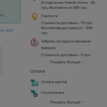
В отделение Новой почты - 99
грн, бесплатно от 699 грн
РН
Укрпочта
Стоимость доставки – 79 грн,
бесплатная доставка от – 599
ым для
грн
Забрать сегодня в магазине
Watsons
Стоимость доставки – 0 грн
Стоимость доставки – 99 грн, бесплатная доставка от – 699 грн
Доставка курьером новой почты
Стоимость доставки - 150 грн (до подъезда)
Показать больше
Оплата
Оплата картой
Послеоплата
Показать больше