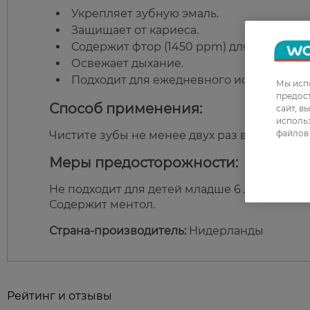
Укрепляет зубную эмаль.
Защищает от кариеса.
Содержит фтор (1450 ppm) для эффекти
Освежает дыхание.
Подходит для ежедневного использован
Мы испо
предос
Способ применения:
сайт, в
использ
файлов 
Чистите зубы не менее двух раз в день.
Меры предосторожности:
Не подходит для детей младше 6 лет.
Содержит ментол.
Страна-производитель:
Нидерланды
Рейтинг и отзывы