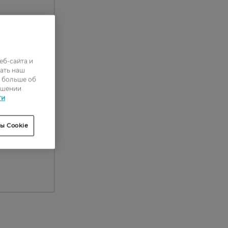
еб-сайта и
ать наш
ь больше об
ошении
ти
ы Cookie