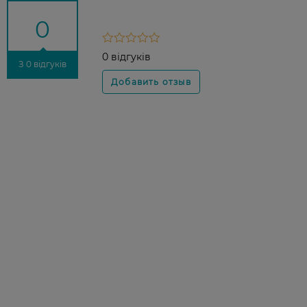
0
0 відгуків
З 0 відгуків