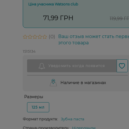
Ціна учасника Watsons club
71,99 ГРН
119,99 Г
0
Ваш отзыв может стать перв
этого товара
1515134
Наличие в магазинах
Размеры
125 мл
Формат продукта:
Зубна паста
Страна-производитель:
Нідерланди