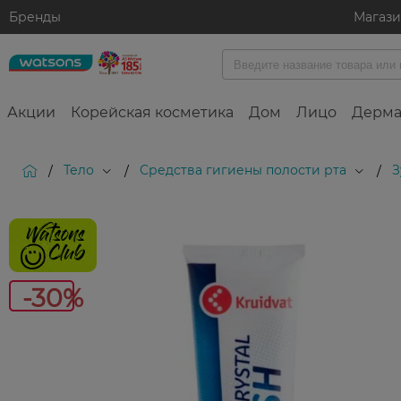
Бренды
Магаз
Акции
Корейская косметика
Дом
Лицо
Дерма
Тело
Средства гигиены полости рта
З
/
/
/
-30%
-30%