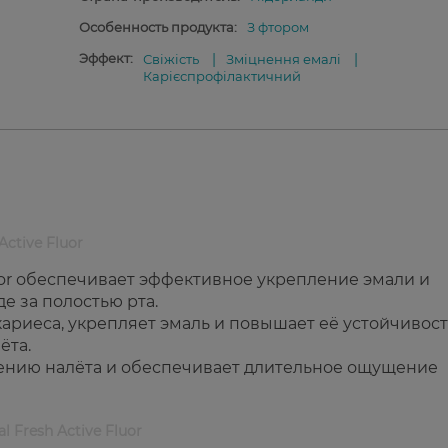
Особенность продукта:
З фтором
Эффект:
Свіжість
Зміцнення емалі
Карієспрофілактичний
Active Fluor
 Fluor обеспечивает эффективное укрепление эмали и
е за полостью рта.
ариеса, укрепляет эмаль и повышает её устойчивост
ёта.
лению налёта и обеспечивает длительное ощущение
al Fresh Active Fluor