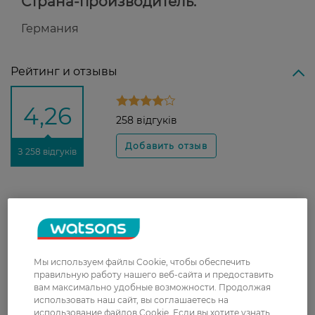
Страна-производитель:
Германия
Рейтинг и отзывы
4,26
258 відгуків
З 258 відгуків
Інна
Крута зубна паста, дитина дуже
25 февраля, 2024
полюбляє саме цю
Мы используем файлы Cookie, чтобы обеспечить
Галина
Хороша паста
правильную работу нашего веб-сайта и предоставить
21 мая, 2022
вам максимально удобные возможности. Продолжая
использовать наш сайт, вы соглашаетесь на
использование файлов Cookie. Если вы хотите узнать