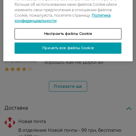
больше об использовании нами файлов Cookie и/или
Галина
Якісна паста
изменить свои предпочтения в отношении файлов
1 апреля, 2022
Cookie, пожалуйста, посетите страницу
Политика
конфиденциальности
Галина
Паста супер
Настроить файлы Cookie
25 марта, 2022
Принять все файлы Cookie
марфа
нормальная паста, чистит
20 февраля, 2022
хорошо, как не дорогая
Показати ще
Доставка
Новая почта
В отделение Новой почты - 99 грн, бесплатно