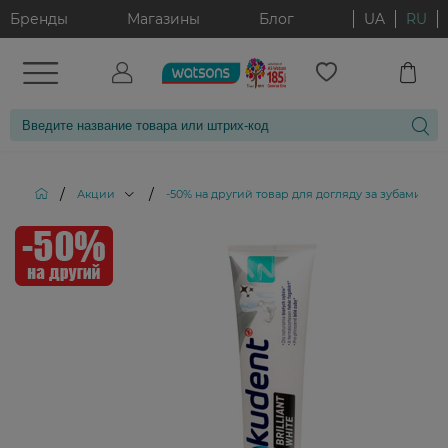
Бренды
Магазины
Блог
UA
RU
/
/
/
Акции
-50% на другий товар для догляду за зубами