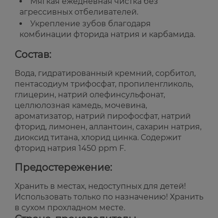
Мягкая ежедневная чистка без
агрессивных отбеливателей.
Укрепление зубов благодаря
комбинации фторида натрия и карбамида.
Состав:
Вода, гидратированный кремний, сорбитол,
пентасодиум трифосфат, пропиленгликоль,
глицерин, натрий олефинсульфонат,
целлюлозная камедь, мочевина,
ароматизатор, натрий пирофосфат, натрий
фторид, лимонен, аллантоин, сахарин натрия,
диоксид титана, хлорид цинка. Содержит
фторид натрия 1450 ppm F.
Предостережение:
Хранить в местах, недоступных для детей!
Использовать только по назначению! Хранить
в сухом прохладном месте.