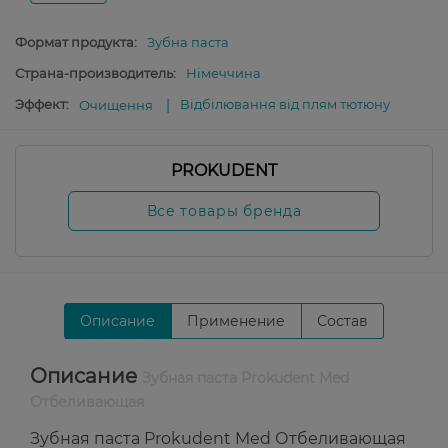
Формат продукта:
Зубна паста
Страна-производитель:
Німеччина
Эффект:
Відбілювання від плям тютюну
Очищення
PROKUDENT
Все товары бренда
Описание
Применение
Состав
Описание
Зубная паста Prokudent Med
Отбеливающая
Зубная паста Prokudent Med Отбеливающая