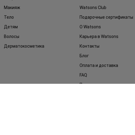
Макияж
Watsons Club
Тело
Подарочные сертификаты
Детям
О Watsons
Волосы
Карьера в Watsons
Дерматокосметика
Контакты
Блог
Оплата и доставка
FAQ
Политика
конфиденциальности
Публичная оферта
СМИ о нас
Возврат заказа