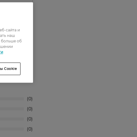
еб-сайта и
ать наш
вке.
ь больше об
ошении
ти
ы Cookie
0
0
0
0