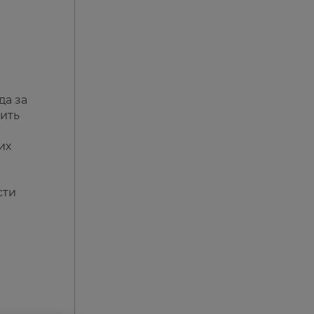
да за
ить
их
сти