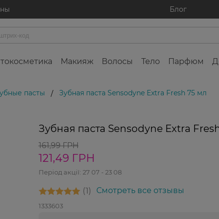
ины
Блог
токосметика
Макияж
Волосы
Тело
Парфюм
Д
убные пасты
Зубная паста Sensodyne Extra Fresh 75 мл
/
-25%
Зубная паста Sensodyne Extra Fres
161,99 ГРН
121,49 ГРН
Період акції:
27 07 - 23 08
1
Смотреть все отзывы
1333603