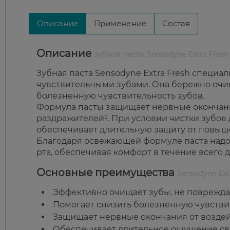
Описание
Применение
Состав
Описание
зубной пасты Sensodyne Extra Fresh
Зубная паста Sensodyne Extra Fresh специа
чувствительными зубами. Она бережно очищ
болезненную чувствительность зубов.
Формула пасты защищает нервные окончани
раздражителей¹. При условии чистки зубов д
обеспечивает длительную защиту от повыш
Благодаря освежающей формуле паста надол
рта, обеспечивая комфорт в течение всего д
Основные преимущества
Sensodyne Ext
Эффективно очищает зубы, не поврежда
Помогает снизить болезненную чувствит
Защищает нервные окончания от воздей
Обеспечивает длительное ощущение св