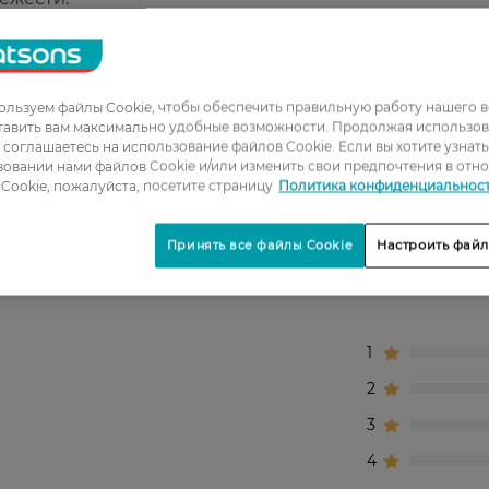
ия.
льзуем файлы Cookie, чтобы обеспечить правильную работу нашего в
 Fresh два раза в день для эффективного ухода за
тавить вам максимально удобные возможности. Продолжая использов
рекомендациям по применению, указанным на упако
ы соглашаетесь на использование файлов Cookie. Если вы хотите узнат
овании нами файлов Cookie и/или изменить свои предпочтения в отн
Cookie, пожалуйста, посетите страницу
Политика конфиденциальнос
Принять все файлы Cookie
Настроить файл
1
2
3
4