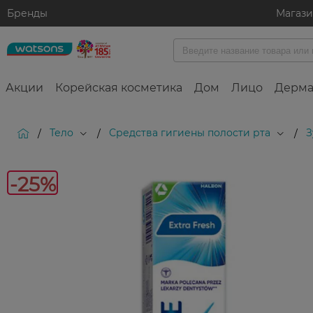
Бренды
Магаз
Акции
Корейская косметика
Дом
Лицо
Дерма
Тело
Средства гигиены полости рта
З
/
/
/
-25%