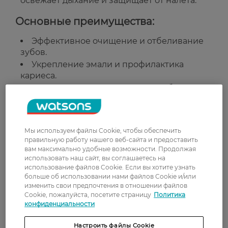
освежает дыхание и защищает от налета.
Основные преимущества:
Эффективное очищение и отбеливание
зубов.
Укрепление эмали и профилактика
кариеса.
Снижение чувствительности зубов.
Мягкое полирование без повреждения
эмали.
Свежесть дыхания и защита от налета.
Мы используем файлы Cookie, чтобы обеспечить
Подходит для ежедневного
правильную работу нашего веб-сайта и предоставить
использования.
вам максимально удобные возможности. Продолжая
использовать наш сайт, вы соглашаетесь на
Способ применения:
использование файлов Cookie. Если вы хотите узнать
больше об использовании нами файлов Cookie и/или
изменить свои предпочтения в отношении файлов
Нанесите небольшое количество пасты на
Cookie, пожалуйста, посетите страницу
Политика
зубную щетку. Чистите зубы 2 раза в день в
конфиденциальности
течение 2–3 минут. Тщательно прополощите
рот водой.
Настроить файлы Cookie