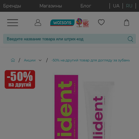
Бренды
Магазины
Блог
UA
RU
/
/
/
Акции
-50% на другий товар для догляду за зубами