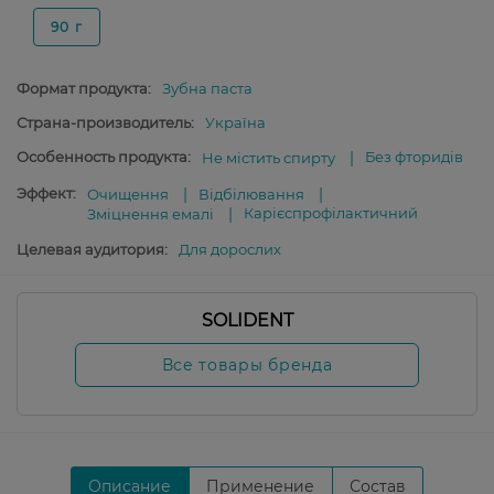
90 г
Формат продукта:
Зубна паста
Страна-производитель:
Україна
Особенность продукта:
Без фторидів
Не містить спирту
Эффект:
Очищення
Відбілювання
Карієспрофілактичний
Зміцнення емалі
Целевая аудитория:
Для дорослих
SOLIDENT
Все товары бренда
Описание
Применение
Состав