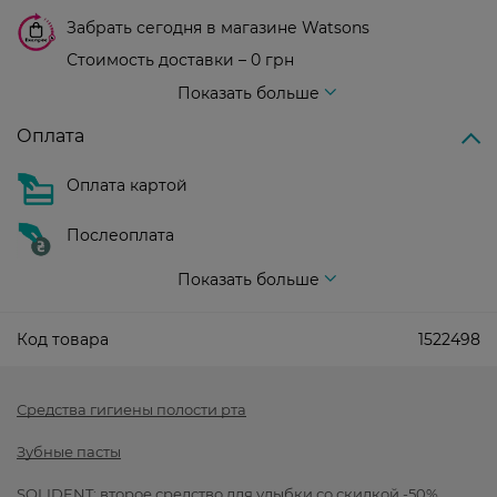
Забрать сегодня в магазине Watsons
Стоимость доставки – 0 грн
Стоимость доставки – 99 грн, бесплатная доставка от – 699 грн
Показать больше
Оплата
Оплата картой
Послеоплата
Показать больше
Код товара
1522498
Средства гигиены полости рта
Зубные пасты
SOLIDENT: второе средство для улыбки со скидкой -50%