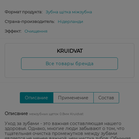
Формат продукта:
Зубна щітка міжзубна
Страна-производитель:
Нідерланди
Эффект:
Очищення
KRUIDVAT
Все товары бренда
Описание
Применение
Состав
Описание
межзубных щеток 0.8мм Kruidvat
Уход за зубами - это важная составляющая нашего
здоровья. Однако, многие люди забывают о том, что
тщательная очистка промежутков между зубами
является не менее важной, чем чистка зубов. Обычная