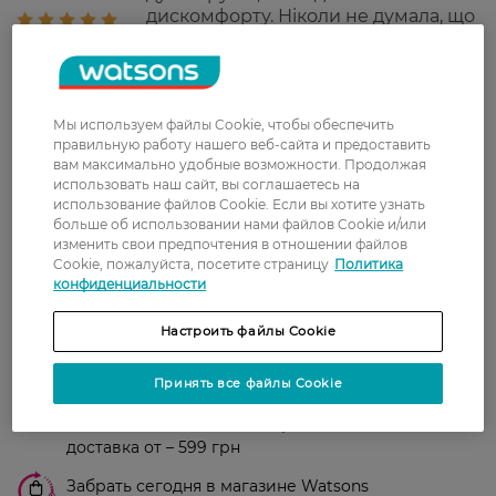
дискомфорту. Ніколи не думала, що
після чищення зубів у проміжках
між зубами може залишатися
стільки залишків їжі. А ці щітки все
вичистили.
Мы используем файлы Cookie, чтобы обеспечить
правильную работу нашего веб-сайта и предоставить
вам максимально удобные возможности. Продолжая
Показати ще
использовать наш сайт, вы соглашаетесь на
использование файлов Cookie. Если вы хотите узнать
больше об использовании нами файлов Cookie и/или
изменить свои предпочтения в отношении файлов
Доставка
Cookie, пожалуйста, посетите страницу
Политика
конфиденциальности
Новая почта
В отделение Новой почты - 99 грн, бесплатно
Настроить файлы Cookie
от 699 грн
Принять все файлы Cookie
Укрпочта
Стоимость доставки – 79 грн, бесплатная
доставка от – 599 грн
Забрать сегодня в магазине Watsons