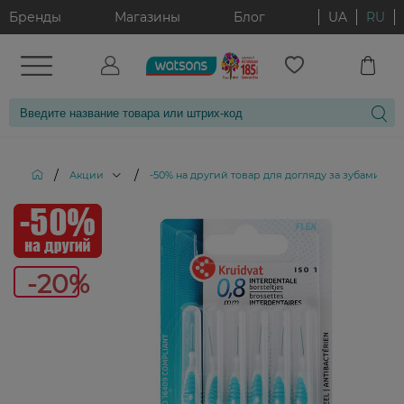
Бренды
Магазины
Блог
UA
RU
/
/
/
Акции
-50% на другий товар для догляду за зубами
-20%