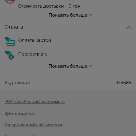
Стоимость доставки – 0 грн
Стоимость доставки – 99 грн, бесплатная доставка от – 699 грн
Показать больше
Оплата
Оплата картой
Послеоплата
Показать больше
Код товара
1376688
-50% на обраний асортимент
Зубные щетки
Товары для зубной гигиены