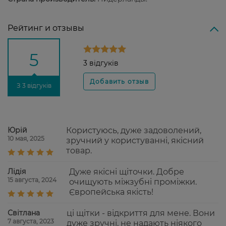
Рейтинг и отзывы
5
3 відгуків
З 3 відгуків
Юрій
Користуюсь, дуже задоволений,
10 мая, 2025
зручний у користуванні, якісний
товар.
Лідія
Дуже якісні щіточки. Добре
15 августа, 2024
очищують міжзубні проміжки.
Європейська якість!
Світлана
ці щітки - відкриття для мене. Вони
7 августа, 2023
дуже зручні, не надають ніякого