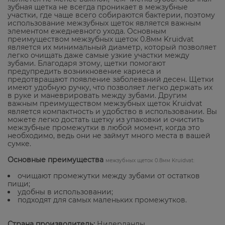
зубная щетка не всегда проникает в межзубные
участки, где чаще всего собираются бактерии, поэтому
использование межзубных щеток является важным
элементом ежедневного ухода. Основным
преимуществом межзубных щеток 0.8мм Kruidvat
является их минимальный диаметр, который позволяет
легко очищать даже самые узкие участки между
зубами. Благодаря этому, щетки помогают
предупредить возникновение кариеса и
предотвращают появление заболеваний десен. Щетки
имеют удобную ручку, что позволяет легко держать их
в руке и маневрировать между зубами. Другим
важным преимуществом межзубных щеток Kruidvat
является компактность и удобство в использовании. Вы
можете легко достать щетку из упаковки и очистить
межзубные промежутки в любой момент, когда это
необходимо, ведь они не займут много места в вашей
сумке.
Основные преимущества
межзубных щеток 0.8мм Kruidvat:
очищают промежутки между зубами от остатков
пищи;
удобны в использовании;
подходят для самых маленьких промежутков.
Страна производитель:
Нидерланды.