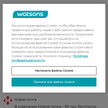
Анастасія
Щітка дуже добре чистить зубки, і
12 октября, 2021
головне, не дуже м`яка, але ясна
захищає добре!
Мы используем файлы Cookie, чтобы обеспечить
Кира
Хороше відношення ціна-якість,
правильную работу нашего веб-сайта и предоставить
21 сентября, 2021
добре очищають зуби
вам максимально удобные возможности. Продолжая
использовать наш сайт, вы соглашаетесь на
использование файлов Cookie. Если вы хотите узнать
Ірина
Чудова щітка з ергономічною
больше об использовании нами файлов Cookie и/или
13 сентября, 2021
изменить свои предпочтения в отношении файлов
ручкою. Ціна прийнятна.
Cookie, пожалуйста, посетите страницу
Политика
конфиденциальности
Настроить файлы Cookie
Показати ще
Принять все файлы Cookie
Доставка
Новая почта
В отделение Новой почты - 99 грн, бесплатно