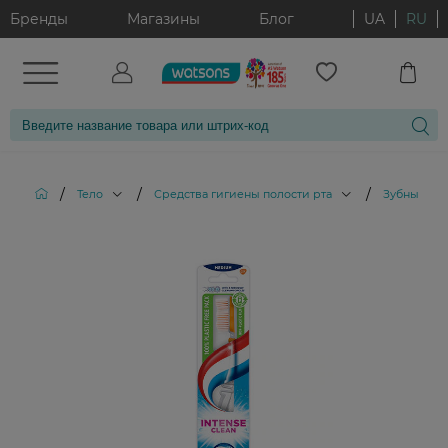
Бренды
Магазины
Блог
UA
RU
/
/
/
Тело
Средства гигиены полости рта
Зубные ще