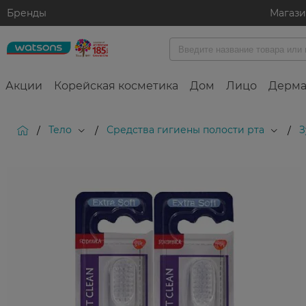
Бренды
Магаз
Акции
Корейская косметика
Дом
Лицо
Дерма
Тело
Средства гигиены полости рта
З
/
/
/