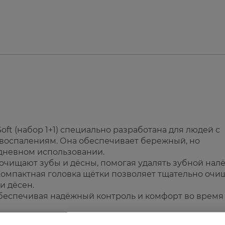
Soft (набор 1+1) специально разработана для людей с
 воспалениям. Она обеспечивает бережный, но
едневном использовании.
очищают зубы и дёсны, помогая удалять зубной налё
омпактная головка щётки позволяет тщательно очи
и дёсен.
обеспечивая надёжный контроль и комфорт во время