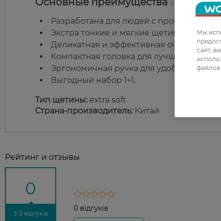
Основные преимущества
Expert Clean E
Разработана для людей с проблемами д
Экстра тонкие и мягкие щетинки.
Мы испо
предос
Деликатная и эффективная очистка.
сайт, в
Компактная головка для лучшего очище
использ
Эргономичная ручка для удобного испо
файлов 
Выгодный набор 1+1.
Тип щетины:
extra soft
Страна-производитель:
Китай
Рейтинг и отзывы
0
0 відгуків
З 0 відгуків