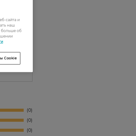
еб-сайта и
ать наш
ь больше об
ошении
ти
ы Cookie
0
0
0