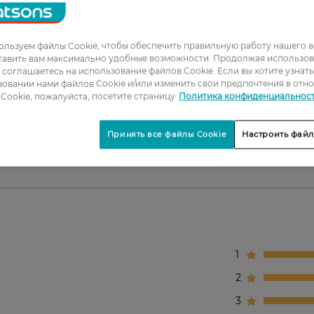
xtra Soft
ёсен.
льзуем файлы Cookie, чтобы обеспечить правильную работу нашего в
тавить вам максимально удобные возможности. Продолжая использов
ы соглашаетесь на использование файлов Cookie. Если вы хотите узнат
ния линии дёсен.
овании нами файлов Cookie и/или изменить свои предпочтения в отн
льзования.
Cookie, пожалуйста, посетите страницу
Политика конфиденциальнос
Принять все файлы Cookie
Настроить файл
1
2
3