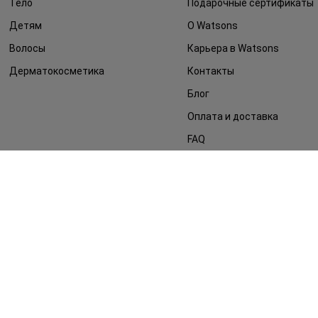
Тело
Подарочные сертификаты
Детям
О Watsons
Волосы
Карьера в Watsons
Дерматокосметика
Контакты
Блог
Оплата и доставка
FAQ
Политика
конфиденциальности
Публичная оферта
СМИ о нас
Возврат заказа
©2014 - 2026. Условия использования сайта