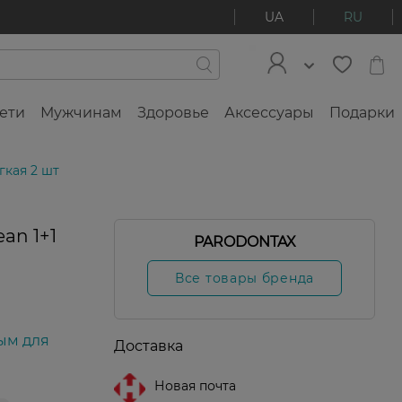
UA
RU
ети
Мужчинам
Здоровье
Аксессуары
Подарки
гкая 2 шт
an 1+1
PARODONTAX
Все товары бренда
ым для
Доставка
Новая почта