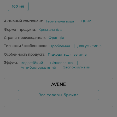
100 мл
Активный компонент:
Цинк
Термальна вода
Формат продукта:
Крем для тіла
Страна-производитель:
Франція
Тип кожи / особенность:
Для усіх типів
Проблемна
Особенность продукта:
Підходить для веганів
Эффект:
Водостійкий
Відновлення
Заспокійливий
Антибактеріальний
AVENE
Все товары бренда