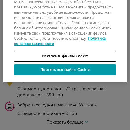
Мы используем файлы Cookie, чтобы обеспечить
правильную работу нашего веб-сайта и предоставить
0
вам максимально удобные возможности. Продолжая
0 відгуків
использовать наш сайт, вы соглашаетесь на
использование файлов Cookie. Если вы хотите узнать
З 0 відгуків
больше об использовании нами файлов Cookie и/или
изменить свои предпочтения в отношении файлов
Cookie, пожалуйста, посетите страницу
Политика
Доставка
конфиденциальности
Новая почта
Настроить файлы Cookie
В отделение Новой почты - 99 грн, бесплатно
Принять все файлы Cookie
от 699 грн
Укрпочта
Стоимость доставки – 79 грн, бесплатная
доставка от – 599 грн
Забрать сегодня в магазине Watsons
Стоимость доставки – 0 грн
Стоимость доставки – 99 грн, бесплатная доставка от – 699 грн
Показать больше