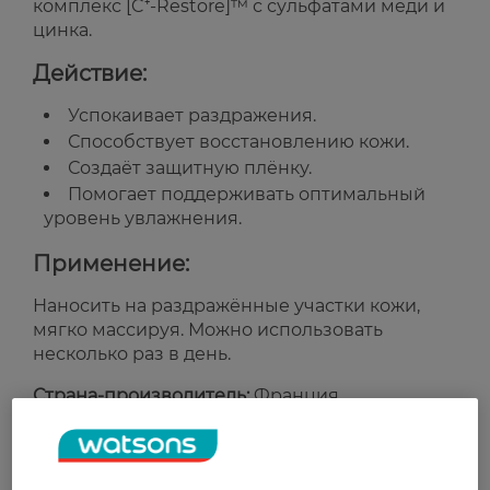
комплекс [C⁺-Restore]™ с сульфатами меди и
цинка.
Действие:
Успокаивает раздражения.
Способствует восстановлению кожи.
Создаёт защитную плёнку.
Помогает поддерживать оптимальный
уровень увлажнения.
Применение:
Наносить на раздражённые участки кожи,
мягко массируя. Можно использовать
несколько раз в день.
Страна-производитель:
Франция
Рейтинг и отзывы