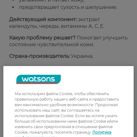
предотвращает сухость и шелушение.
Действующий компонент:
экстракт
календулы, череды, витамины А, С, Е.
Какую проблему решает?
Помогает улучшить
состояние чувствительной кожи.
Страна-производитель:
Украина.
Рейтинг и отзывы
0
Мы используем файлы Cookie, чтобы обеспечить
0 відгуків
правильную работу нашего веб-сайта и предоставить
вам максимально удобные возможности. Продолжая
З 0 відгуків
использовать наш сайт, вы соглашаетесь на
использование файлов Cookie. Если вы хотите узнать
больше об использовании нами файлов Cookie и/или
изменить свои предпочтения в отношении файлов
Доставка
Cookie, пожалуйста, посетите страницу
Политика