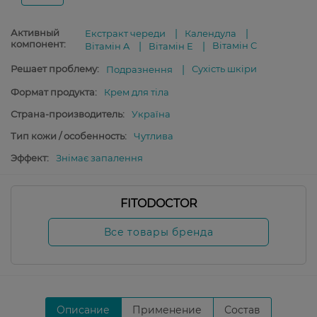
Активный
Екстракт череди
Календула
компонент:
Вітамін C
Вітамін A
Вітамін E
Решает проблему:
Сухість шкіри
Подразнення
Формат продукта:
Крем для тіла
Страна-производитель:
Україна
Тип кожи / особенность:
Чутлива
Эффект:
Знімає запалення
FITODOCTOR
Все товары бренда
Описание
Применение
Состав