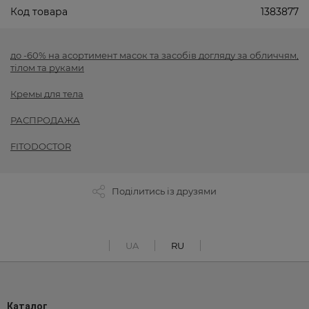
Код товара
1383877
до -60% на асортимент масок та засобів догляду за обличчям,
тілом та руками
Кремы для тела
РАСПРОДАЖА
FITODOCTOR
Поділитись із друзями
UA
RU
Каталог