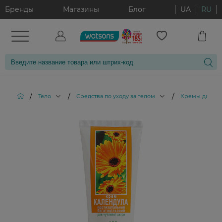
Бренды
Магазины
Блог
UA
RU
/
/
/
Тело
Средства по уходу за телом
Кремы для те