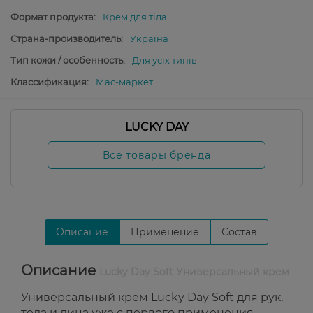
Формат продукта:
Крем для тіла
Страна-производитель:
Україна
Тип кожи / особенность:
Для усіх типів
Классификация:
Мас-маркет
LUCKY DAY
Все товары бренда
Описание
Применение
Состав
Описание
Lucky Day Soft Универсальный крем
Универсальный крем Lucky Day Soft для рук,
тела и лица уже с первого применения