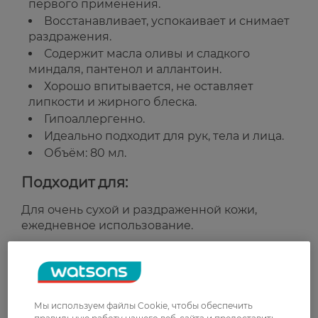
первого применения.
Восстанавливает, успокаивает и снимает
раздражения.
Содержит масла оливы и сладкого
миндаля, пантенол и аллантоин.
Хорошо впитывается, не оставляет
липкости и жирного блеска.
Гипоаллергенно.
Идеально подходит для рук, тела и лица.
Объём: 80 мл.
Подходит для:
Для очень сухой и раздраженной кожи,
ежедневное использование.
Страна-производитель:
Украина
Рейтинг и отзывы
Мы используем файлы Cookie, чтобы обеспечить