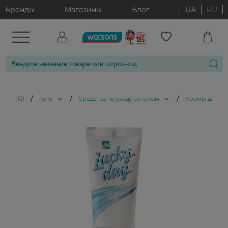
Бренды
Магазины
Блог
UA
RU
/
/
/
Тело
Средства по уходу за телом
Кремы для те