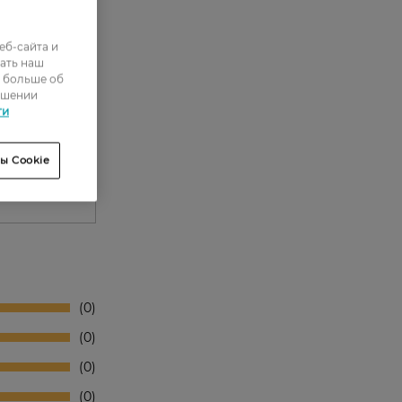
еб-сайта и
ать наш
ь больше об
ошении
ти
ы Cookie
0
0
0
0