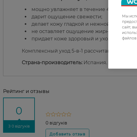
мощно увлажняет в течение 48 часов;
Мы испо
дарит ощущение свежести;
предос
делает кожу гладкой и нежной;
сайт, в
не оставляет ощущение жирности и лип
использ
файлов 
придает коже здоровый и ухоженный ви
Комплексный уход 5-в-1 рассчитан на забот
Страна-производитель:
Испания.
Рейтинг и отзывы
0
0 відгуків
З 0 відгуків