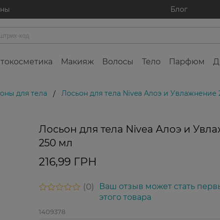
ины
Блог
токосметика
Макияж
Волосы
Тело
Парфюм
Д
оны для тела
Лосьон для тела Nivea Алоэ и Увлажнение 
/
Лосьон для тела Nivea Алоэ и Увл
250 мл
216,99 ГРН
0
Ваш отзыв может стать перв
этого товара
1409378