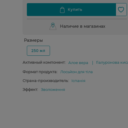
Наличие в магазинах
Размеры
250 мл
Активный компонент:
Гіалуронова кис
Алое вера
Формат продукта:
Лосьйон для тіла
Страна-производитель:
Іспанія
Эффект:
Зволоження