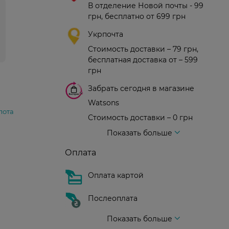
В отделение Новой почты - 99
грн, бесплатно от 699 грн
Укрпочта
Стоимость доставки – 79 грн,
бесплатная доставка от – 599
грн
Забрать сегодня в магазине
Watsons
лота
Стоимость доставки – 0 грн
Стоимость доставки – 99 грн, бесплатная доставка от – 699 грн
Доставка курьером новой почты
Стоимость доставки - 150 грн (до подъезда)
Показать больше
Оплата
Оплата картой
Послеоплата
Показать больше