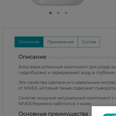
Описание
Применение
Состав
Описание
Лосьон для тела Nivea Алоэ и Увла
Алоэ вера отличный компонент для ухода з
гидробаланс и задерживает воду в глубоких
Эти свойства сделали его идеальным ингре
от NIVEA, который также содержит сыворотк
Сочетая мощный натуральный компонент с и
NIVEA бережно заботится о коже.
Основные преимущества
лосьона для 