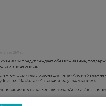
жнение 250 мл
а кожей! Он предупреждает обезвоживание, поддерж
 слоях эпидермиса.
диентом формулы лосьона для тела «Алоэ и Увлажне
у Intense Moisture («Интенсивное увлажнение»).
нновационным, лосьон для тела «Алоэ и Увлажнени
тела Nivea Алоэ и Увлажнение