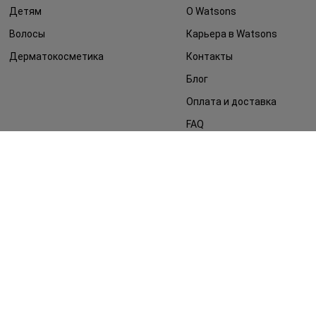
Детям
О Watsons
Волосы
Карьера в Watsons
Дерматокосметика
Контакты
Блог
Оплата и доставка
FAQ
Политика
конфиденциальности
Публичная оферта
СМИ о нас
Возврат заказа
©2014 - 2026. Условия использования сайта