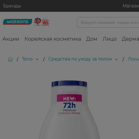
Бренды
Магаз
Акции
Корейская косметика
Дом
Лицо
Дерма
Тело
Средства по уходу за телом
Лось
/
/
/