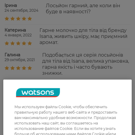
Ірина
Лосьйон гарний, але коли він
24 сентября, 2024
буде в наявності?
Катерина
Гарне молочко для тіла від бренду
4 января, 2022
Isana, живить шкіру, має приємний
аромат.
Галина
Подобається ця серія лосьйонів
29 октября, 2021
для тіла від Isana, велика упаковка,
гарна якість і часто бувають
знижки.
Catrin
Молочко має щільну структуру, але
8 июля, 2021
на вологу після водних процедур
шкіру наноситься легко, швидко
всмоктується і чудово доглядає за
Мы используем файлы Cookie, чтобы обеспечить
шкірою.
правильную работу нашего веб-сайта и предоставить
вам максимально удобные возможности. Продолжая
Катерина
Дивний попередній відгук... Купую
использовать наш сайт, вы соглашаетесь на
10 июня, 2021
засоби для догляду за шкірою Isana
использование файлов Cookie. Если вы хотите узнать
постійно, чергуючи всі види, після
больше об использовании нами файлов Cookie и/или