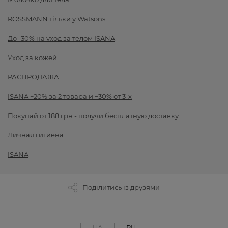
ROSSMANN тільки у Watsons
До -30% на уход за телом ISANA
Уход за кожей
РАСПРОДАЖА
ISANA −20% за 2 товара и −30% от 3-х
Покупай от 188 грн - получи бесплатную доставку
Личная гигиена
ISANA
Поділитись із друзями
UA
RU