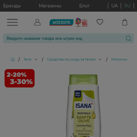
Бренды
Магазины
Блог
UA
RU
/
/
/
Тело
Средства по уходу за телом
Молочко для 