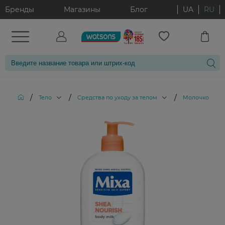
Бренды
Магазины
Блог
UA
RU
/
/
/
Тело
Средства по уходу за телом
Молочко для 