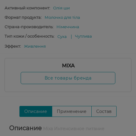
Активный компонент:
Олія ши
Формат продукта:
Молочко для тіла
Страна-производитель:
Німеччина
Тип кожи / особенность:
Чутлива
Суха
Эффект:
Живлення
MIXA
Все товары бренда
Описание
Применение
Состав
Описание
Mixa Интенсивное питание