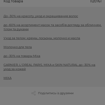
Код товара
1120761
До -30% на красоту, уход и окрашивание волос
до -60% на асортимент масок та засобів догляду за обличчям,
тілом та руками
Уход за телом: кремы, лосьоны, молочко и масла
Молочко для тела
до -30% на товары Mixa
GARNIER, L'OREAL PARIS, MIXA и SKIN NATURAL до -30% на
уход за кожей
MIXA
Поділитись із друзями