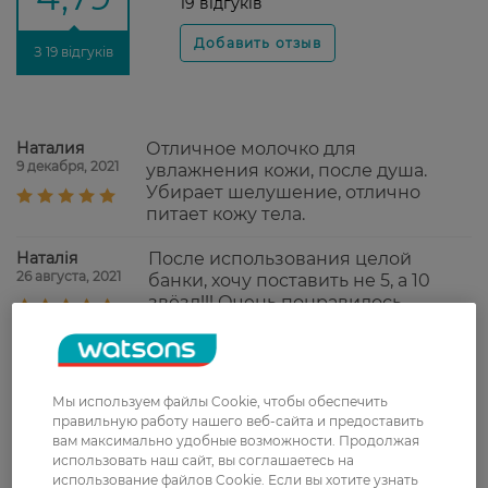
19 відгуків
З 19 відгуків
Наталия
Отличное молочко для
9 декабря, 2021
увлажнения кожи, после душа.
Убирает шелушение, отлично
питает кожу тела.
Наталія
После использования целой
26 августа, 2021
банки, хочу поставить не 5, а 10
звёзд!!! Очень понравилось
молочко для тела, взяла с собой на
море, так как всегда кожа быстро
получает ожог от солнца, могу
сказать, этот крем меня спасал,
Мы используем файлы Cookie, чтобы обеспечить
наносила после душа, кожа как
правильную работу нашего веб-сайта и предоставить
шелк, нет жирного и липкого слоя,
вам максимально удобные возможности. Продолжая
впитывается почти сразу, после
использовать наш сайт, вы соглашаетесь на
нанесения кожа мягкая, нежная,
использование файлов Cookie. Если вы хотите узнать