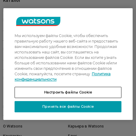
Каталог
Корейская косметика
Мужчинам
Парфюмерия
Здоровье
Акции
Макияж
Мы используем файлы Cookie, чтобы обеспечить
Лицо
Тело
правильную работу нашего веб-сайта и предоставить
вам максимально удобные возможности. Продолжая
Подарки
Детям
использовать наш сайт, вы соглашаетесь на
использование файлов Cookie. Если вы хотите узнать
Дом
Волосы
больше об использовании нами файлов Cookie и/или
изменить свои предпочтения в отношении файлов
Аксессуары
Дерматокосметика
Cookie, пожалуйста, посетите страницу
Политика
Бренды
конфиденциальности
Настроить файлы Cookie
Клиентам
Принять все файлы Cookie
Правила и условия
Магазины
Watsons Club
Подарочные сертификаты
О Watsons
Карьера в Watsons
Контакты
Блог