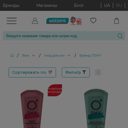
Бренды
Магазины
Блог
UA
RU
/
/
/
Тело
Уход для ног
Бренд: O'SHY
Сортировать по:
Фильтр
Финальная
распродажа