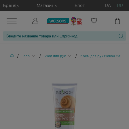
Бренды
Магазины
Блог
UA
RU
/
/
/
Тело
Уход для рук
Крем для рук Біокон Натура