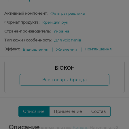
Активный компонент:
Фільтрат равлика
Формат продукта:
Крем для рук
Страна-производитель:
Україна
Тип кожи / особенность:
Для усіх типів
Эффект:
Пом'якшення
Відновлення
Живлення
БІОКОН
Все товары бренда
Описание
Применение
Состав
Описание
крема для рук
Биокон
Натуральный