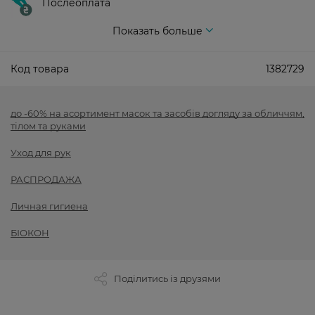
Послеоплата
Показать больше
Код товара
1382729
до -60% на асортимент масок та засобів догляду за обличчям,
тілом та руками
Уход для рук
РАСПРОДАЖА
Личная гигиена
БІОКОН
Поділитись із друзями