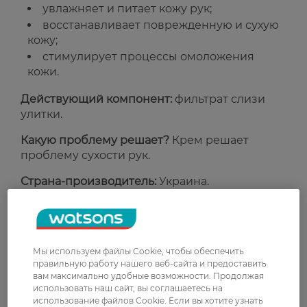
увлажняет и питает кожу рук;
восстанавливает поврежденную и сухую
кожу;
стимулирует процессы омоложения
кожи.
Действующий компонент:
фильтрат слизи
улитки.
Какую проблему решает?
Крем решает
проблему сухости рук.
Страна-производитель:
Украина.
Рейтинг и отзывы
Мы используем файлы Cookie, чтобы обеспечить
0
правильную работу нашего веб-сайта и предоставить
0 відгуків
вам максимально удобные возможности. Продолжая
использовать наш сайт, вы соглашаетесь на
использование файлов Cookie. Если вы хотите узнать
З 0 відгуків