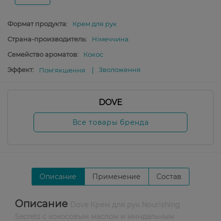
Формат продукта:
Крем для рук
Страна-производитель:
Німеччина
Семейство ароматов:
Кокос
Эффект:
Зволоження
Пом'якшення
DOVE
Все товары бренда
Описание
Применение
Состав
Описание
Dove Крем для рук Nourishing
Secrets с кокосовым маслом и миндальным