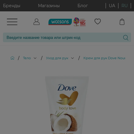
Бренды
Магазины
Блог
UA
RU
/
/
/
Тело
Уход для рук
Крем для рук Dove Nourishi