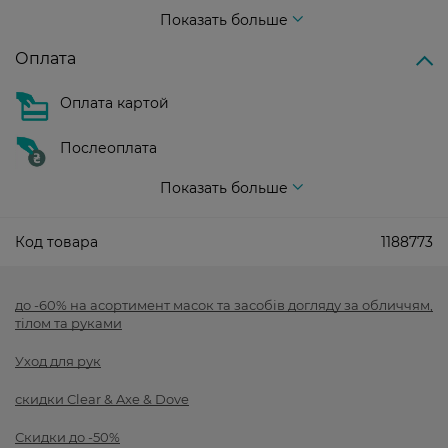
Стоимость доставки – 99 грн, бесплатная доставка от – 699 грн
Показать больше
Оплата
Оплата картой
Послеоплата
Показать больше
Код товара
1188773
до -60% на асортимент масок та засобів догляду за обличчям,
тілом та руками
Уход для рук
скидки Clear & Axe & Dove
Скидки до -50%