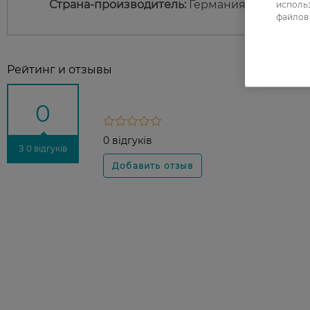
Страна-производитель:
Германия
использ
файлов 
Рейтинг и отзывы
0
0 відгуків
З 0 відгуків