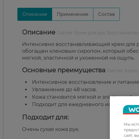
Описание
Применение
Состав
Описание
Garnier Крем для рук Восстановле
Интенсивно восстанавливающий крем для ру
обогащен кленовым сиропом, который обесп
мягкой, эластичной и ухоженной на ощупь.
Основные преимущества
Garnier Крем
Интенсивное восстановление и питание 
Увлажнение до 48 часов.
Кожа становится мягкой и эластичной.
Подходит для ежедневного использован
Подходит для:
Мы испо
Очень сухая кожа рук.
предос
сайт, в