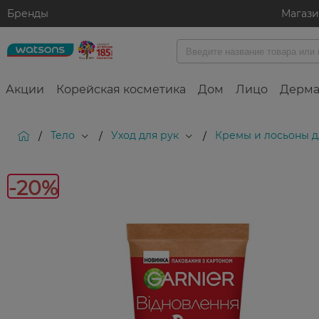
Бренды
Магаз
Акции
Корейская косметика
Дом
Лицо
Дерма
Тело
Уход для рук
Кремы и лосьоны д
/
/
/
-20%