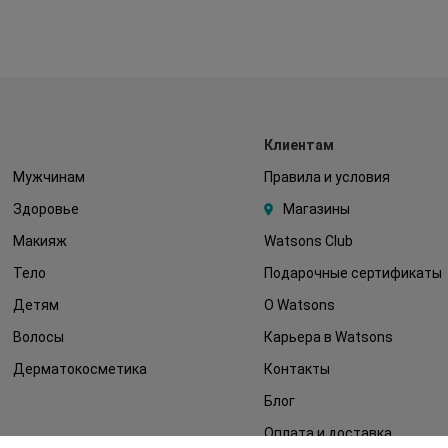
Клиентам
Мужчинам
Правила и условия
Здоровье
Магазины
Макияж
Watsons Club
Тело
Подарочные сертификаты
Детям
О Watsons
Волосы
Карьера в Watsons
Дерматокосметика
Контакты
Блог
Оплата и доставка