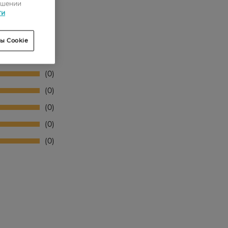
ошении
ти
ы Cookie
0
0
0
0
0