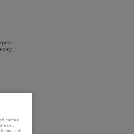
 Крем
 кожу
еб-сайта и
ать наш
ь больше об