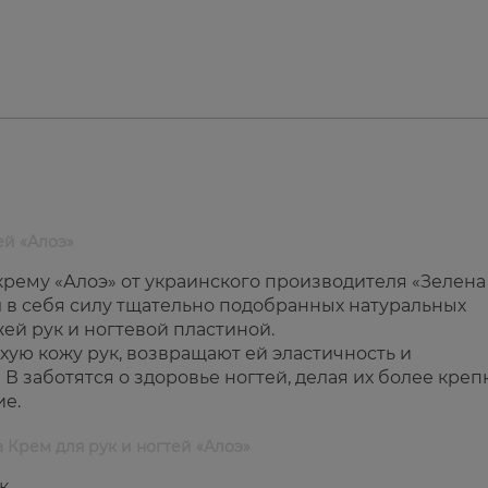
ей «Алоэ»
 крему «Алоэ» от украинского производителя «Зелена
л в себя силу тщательно подобранных натуральных
ей рук и ногтевой пластиной.
ухую кожу рук, возвращают ей эластичность и
В заботятся о здоровье ногтей, делая их более кре
ие.
а Крем для рук и ногтей «Алоэ»
к.