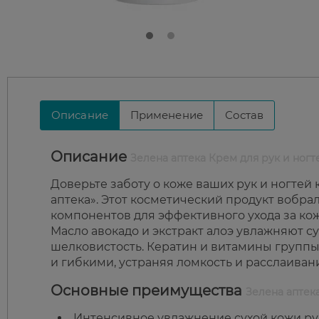
Описание
Применение
Состав
Описание
Зелена аптека Крем для рук и ногт
Доверьте заботу о коже ваших рук и ногтей
аптека». Этот косметический продукт вобра
компонентов для эффективного ухода за кож
Масло авокадо и экстракт алоэ увлажняют с
шелковистость. Кератин и витамины группы 
и гибкими, устраняя ломкость и расслаиван
Основные преимущества
Зелена аптек
Интенсивное увлажнение сухой кожи ру