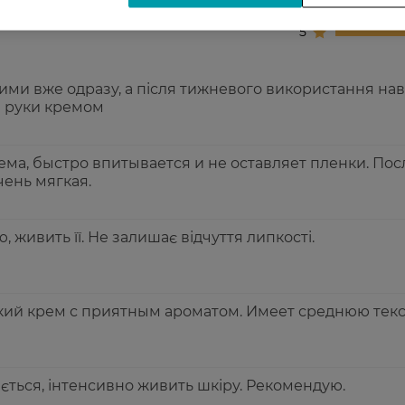
4
5
ими вже одразу, а після тижневого використання нав
и руки кремом
ма, быстро впитывается и не оставляет пленки. Пос
ень мягкая.
 живить її. Не залишає відчуття липкості.
ий крем с приятным ароматом. Имеет среднюю текс
ться, інтенсивно живить шкіру. Рекомендую.