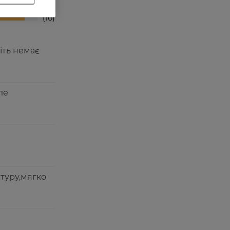
0
10
іть немає
ле
туру,мягко