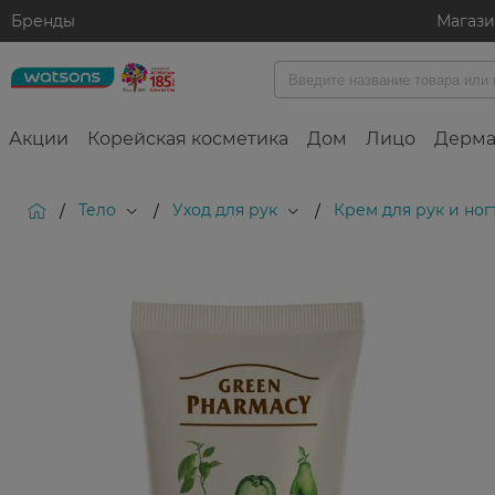
Бренды
Магаз
Акции
Корейская косметика
Дом
Лицо
Дерма
Тело
Уход для рук
Крем для рук и ног
/
/
/