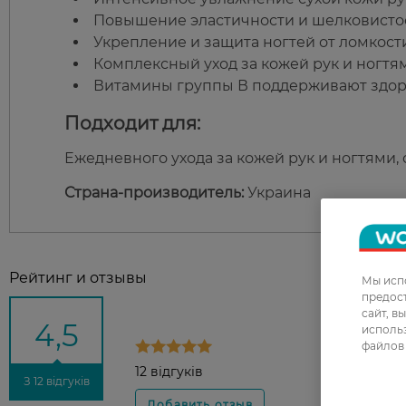
Повышение эластичности и шелковистос
Укрепление и защита ногтей от ломкост
Комплексный уход за кожей рук и ногтя
Витамины группы В поддерживают здор
Подходит для:
Ежедневного ухода за кожей рук и ногтями,
Страна-производитель:
Украина
Рейтинг и отзывы
Мы испо
предос
сайт, в
4,5
использ
файлов 
12 відгуків
З 12 відгуків