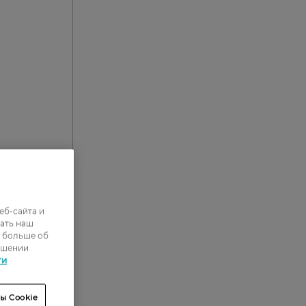
еб-сайта и
ать наш
ь больше об
1
ошении
ти
0
1
ы Cookie