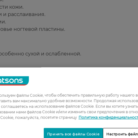
ти кожи.
и и расслаивания.
ми.
овье ногтевой пластины.
 особенно сухой и ослабленной.
льзуем файлы Cookie, чтобы обеспечить правильную работу нашего в
тавить вам максимально удобные возможности. Продолжая использов
ы соглашаетесь на использование файлов Cookie. Если вы хотите узнат
1
овании нами файлов Cookie и/или изменить свои предпочтения в отн
Cookie, пожалуйста, посетите страницу
Политика конфиденциальнос
2
3
Принять все файлы Cookie
Настроить файл