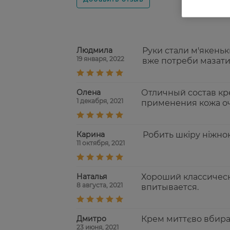
Людмила
Руки стали м'якеньк
19 января, 2022
вже потреби мазат
Олена
Отличный состав кре
1 декабря, 2021
применения кожа оч
Карина
Робить шкіру ніжною,
11 октября, 2021
Наталья
Хороший классическ
8 августа, 2021
впитывается.
Дмитро
Крем миттєво вбирає
23 июня, 2021