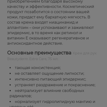
приобретением благодаря высокому
качеству и эффективности. Косметический
продукт позаботится о состоянии вашей
кожи, придаст ему бархатную мягкость. В
состав крема входят ниацинамид и
аллантоин – они успокаивают и заживляют
эпидермис, в то время как ретинол и
витамин Е оказывают регенеративное и
антиоксидантное действие.
Основные преимущества
Крем для рук
Beautyderm Extra Care, 75 мл:
тающая консистенция;
не оставляет ощущение липкости;
интенсивно питающий эпидермис;
устраняет раздражение и покраснение;
нейтрализует влияние свободных
радикалов;
нормализует гидролипидную мантию и
уровень pH;