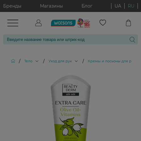
Бренды
Магазины
Блог
UA
RU
/
/
/
/
Тело
Уход для рук
Кремы и лосьоны для рук