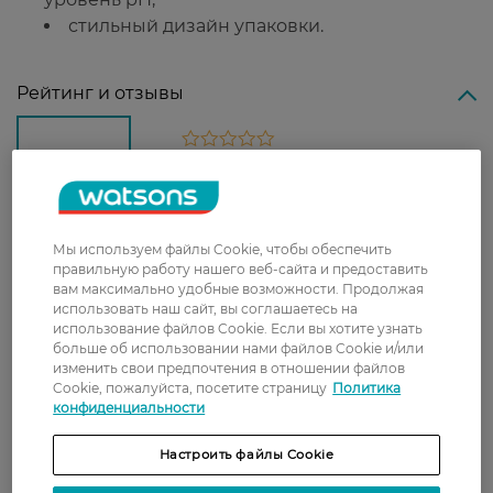
стильный дизайн упаковки.
Рейтинг и отзывы
0
0 відгуків
З 0 відгуків
Мы используем файлы Cookie, чтобы обеспечить
правильную работу нашего веб-сайта и предоставить
Доставка
вам максимально удобные возможности. Продолжая
использовать наш сайт, вы соглашаетесь на
использование файлов Cookie. Если вы хотите узнать
Новая почта
больше об использовании нами файлов Cookie и/или
В отделение Новой почты - 99 грн, бесплатно
изменить свои предпочтения в отношении файлов
от 699 грн
Cookie, пожалуйста, посетите страницу
Политика
конфиденциальности
Укрпочта
Настроить файлы Cookie
Стоимость доставки – 79 грн, бесплатная
доставка от – 599 грн