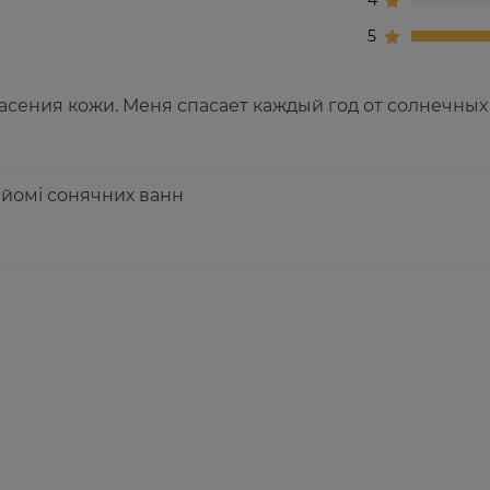
4
5
асения кожи. Меня спасает каждый год от солнечных
йомі сонячних ванн