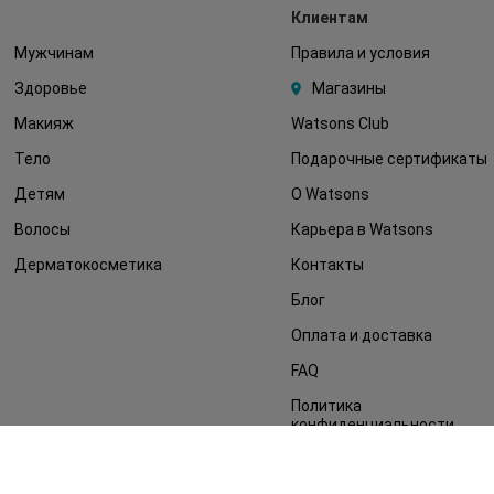
Клиентам
Мужчинам
Правила и условия
Здоровье
Магазины
Макияж
Watsons Club
Тело
Подарочные сертификаты
Детям
О Watsons
Волосы
Карьера в Watsons
Дерматокосметика
Контакты
Блог
Оплата и доставка
FAQ
Политика
конфиденциальности
Публичная оферта