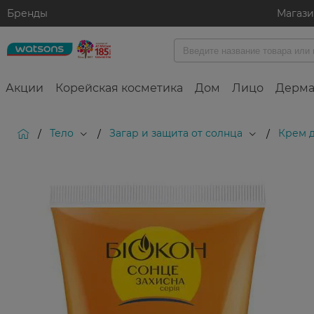
Бренды
Магаз
Акции
Корейская косметика
Дом
Лицо
Дерма
Тело
Загар и защита от солнца
Крем д
/
/
/