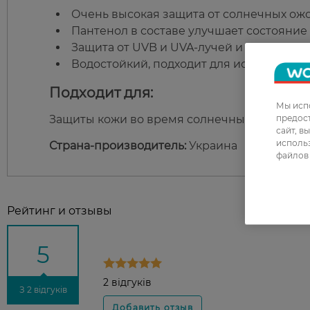
Очень высокая защита от солнечных ожо
Пантенол в составе улучшает состояние
Защита от UVB и UVA-лучей и синего HE
Водостойкий, подходит для использовани
Подходит для:
Мы испо
предос
Защиты кожи во время солнечных ванн любо
сайт, в
использ
Страна-производитель:
Украина
файлов 
Рейтинг и отзывы
5
2 відгуків
З 2 відгуків