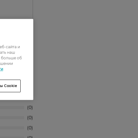
еб-сайта и
ать наш
ь больше об
ошении
ти
ы Cookie
0
0
0