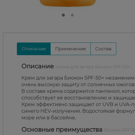
Описание
Применение
Состав
Описание
крема для загара Биокон SPF-50+
Крем для загара Биокон SPF-50+ незаменим
очень высокую защиту от солнечных ожогов
В составе крема содержится пантенол, кото
способствует её восстановлению и защищае
Крем эффективно защищает от UVB и UVA-лу
синего HEV-излучения. Водостойкая формул
море или в бассейне.
Основные преимущества
Биокон SPF-5