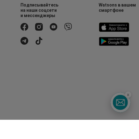
Подписывайтесь
Watsons в вашем
на наши соцсети
смартфоне
и мессенджеры
x