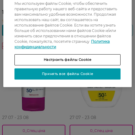
Мы используем файлы Cookie, чтобы обеспечить
лица 40 мл
мл
правильную работу нашего веб-сайта и предоставить
1 675,99 ГРН
944,99 ГРН
вам максимально удобные возможности. Продолжая
использовать наш сайт, вы соглашаетесь на
использование файлов Cookie. Если вы хотите узнать
больше об использовании нами файлов Cookie и/или
изменить свои предпочтения в отношении файлов
Cookie, пожалуйста, посетите страницу
Политика
-30%
-25%
конфиденциальности
Настроить файлы Cookie
Принять все файлы Cookie
27 07 - 23 08
27 07 - 23 08
0_Спец.ціна
0_Спец.ціна