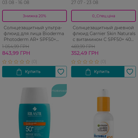
03 08 - 16 08
27 07 - 23 08
Знижка 20%
0_Спец.ціна
Солнцезащитный ультра-
Солнцезащитный дневной
флюид для лица Bioderma
флюид Garnier Skin Naturals
Photoderm AR+ SPF50+
с витамином С SPF50+ 40
против покраснений 40 мл
мл
1 054,99 ГРН
469,99 ГРН
843,99 ГРН
352,49 ГРН
Новинка