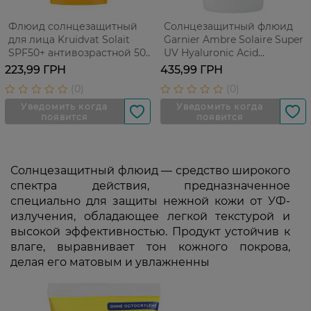
Флюид солнцезащитный
Солнцезащитный флюид
для лица Kruidvat Solait
Garnier Ambre Solaire Super
SPF50+ антивозрастной 50
UV Hyaluronic Acid
мл
Hydrating Fluid SPF 50+
223,99 ГРН
435,99 ГРН
Увлажняющий 40 мл
Солнцезащитный флюид — средство широкого
спектра действия, предназначенное
специально для защиты нежной кожи от УФ-
излучения, обладающее легкой текстурой и
высокой эффективностью. Продукт устойчив к
влаге, выравнивает тон кожного покрова,
делая его матовым и увлажненны