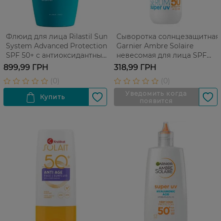
Флюид для лица Rilastil Sun
Сыворотка солнцезащитная
System Advanced Protection
Garnier Ambre Solaire
SPF 50+ с антиоксидантным
невесомая для лица SPF
действием 50 мл
50+ 30 мл
899,99 ГРН
318,99 ГРН