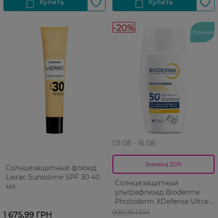
-20%
Новинка
03 08 - 16 08
Знижка 20%
Солнцезащитный флюид
Lierac Sunissime SPF 30 40
Солнцезащитный
мл
ультрафлюид Bioderma
Photoderm XDеfense Ultra-
Fluid SPF50+ Невидимый 40
999,99 ГРН
1 675,99 ГРН