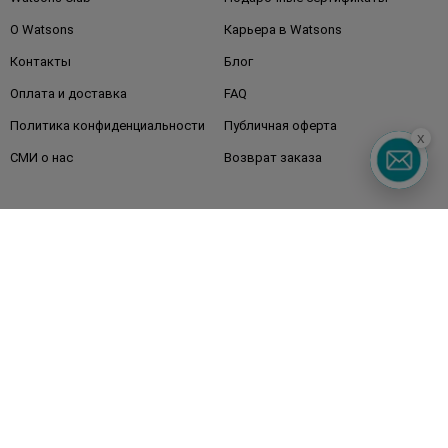
О Watsons
Карьера в Watsons
Контакты
Блог
Оплата и доставка
FAQ
Политика конфиденциальности
Публичная оферта
x
СМИ о нас
Возврат заказа
Подписывайтесь
на наши соцсети
и мессенджеры
Watsons в вашем смартфоне