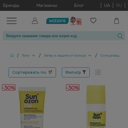
Бренды
Магазины
Блог
UA
RU
/
/
/
Тело
Загар и защита от солнца
Солнцезащитные
Сортировать по:
Фильтр
-30%
-30%