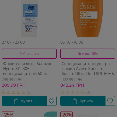
27 07 - 23 08
05 08 - 18 08
0_Спец.ціна
Знижка 25%
Флюид для лица Sunozon
Солнцезащитный ультра-
Hydro SPF30+
флюид Avene Suncare
солнцезащитный 50 мл
Solaire Ultra-Fluid SPF 50+ 50
мл
299,99 ГРН
1 122,99 ГРН
209,99 ГРН
842,24 ГРН
-25%
-20%
Новинка