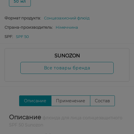
50 мл
Формат продукта:
Сонцезахисний флюїд
Страна-производитель:
Німеччина
SPF:
SPF 50
SUNOZON
Все товары бренда
Описание
Применение
Состав
Описание
флюида для лица солнцезащитного
SPF 50 Sunozon