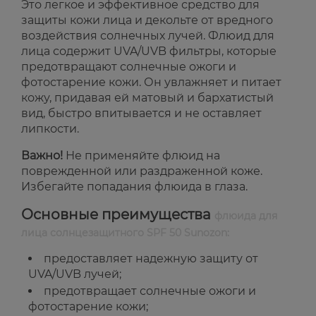
Это легкое и эффективное средство для
защиты кожи лица и декольте от вредного
воздействия солнечных лучей. Флюид для
лица содержит UVA/UVB фильтры, которые
предотвращают солнечные ожоги и
фотостарение кожи. Он увлажняет и питает
кожу, придавая ей матовый и бархатистый
вид, быстро впитывается и не оставляет
липкости.
Важно!
Не применяйте флюид на
поврежденной или раздраженной коже.
Избегайте попадания флюида в глаза.
Основные преимущества
флюида для
лица солнцезащитного SPF 50 Sunozon:
предоставляет надежную защиту от
UVA/UVB лучей;
предотвращает солнечные ожоги и
фотостарение кожи;