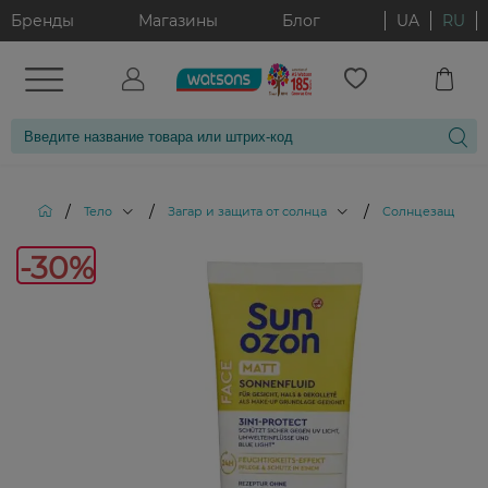
Бренды
Магазины
Блог
UA
RU
/
/
/
Тело
Загар и защита от солнца
Солнцезащитные
-30%