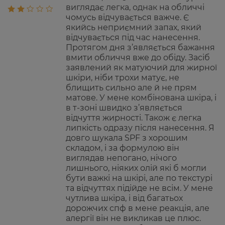
виглядає легка, однак на обличчі
чомусь відчувається важче. Є
якийсь неприємний запах, який
відчувається під час нанесення.
Протягом дня з’являється бажання
вмити обличчя вже до обіду. Засіб
заявлений як матуючий для жирної
шкіри, ніби трохи матує, не
блищить сильно але й не прям
матове. У мене комбінована шкіра, і
в т-зоні швидко з’являється
відчуття жирності. Також є легка
липкість одразу після нанесення. Я
довго шукала SPF з хорошим
складом, і за формулою він
виглядав непогано, нічого
лишнього, ніяких олій які б могли
бути важкі на шкірі, але по текстурі
та відчуттях підійде не всім. У мене
чутлива шкіра, і від багатьох
дорожчих спф в мене реакція, але
алергії він не викликав це плюс.