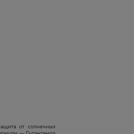
ащита от солнечных
ормулы — D-пантенол