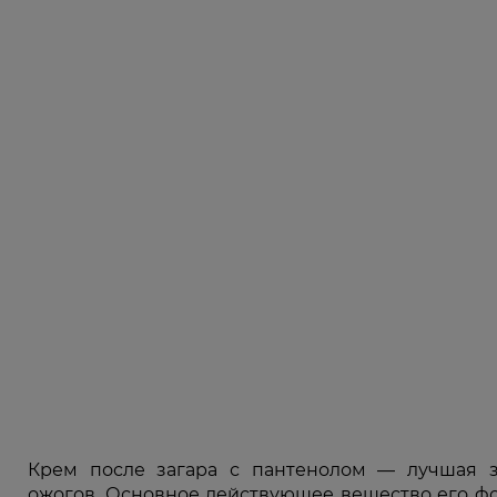
Крем после загара с пантенолом — лучшая з
ожогов. Основное действующее вещество его ф