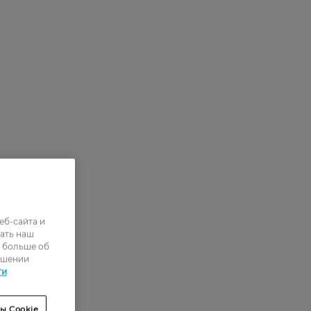
еб-сайта и
ать наш
ь больше об
ошении
ти
ы Cookie