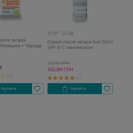
27 07 - 23 08
осле загара
Спрей после загара Sun Ozon
 Ромашка + Череда
SPF 15 С пантенолом
215,99 ГРН
Н
150,99 ГРН