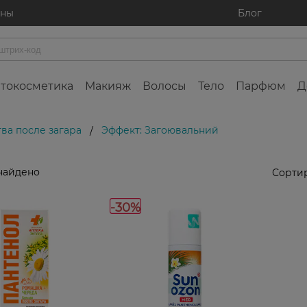
ины
Блог
токосметика
Макияж
Волосы
Тело
Парфюм
Д
ва после загара
Эффект: Загоювальний
/
найдено
Сортир
-30%