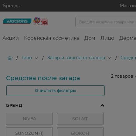
Бренды
Магаз
Акции
Корейская косметика
Дом
Лицо
Дерма
Тело
Загар и защита от солнца
Средст
/
/
/
2
товаров 
Средства после загара
Очистить фильтры