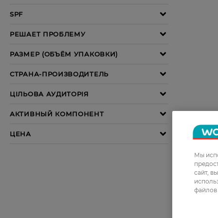
Мы испо
предос
сайт, в
использ
файлов 