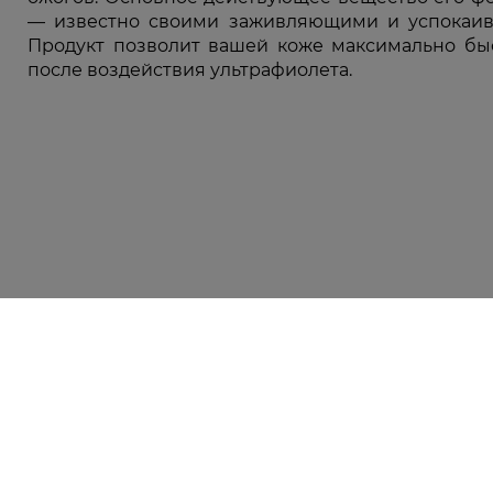
— известно своими заживляющими и успокаив
Продукт позволит вашей коже максимально бы
после воздействия ультрафиолета.