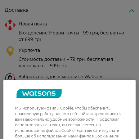
Доставка
Новая почта
В отделение Новой почты - 99 грн, бесплатно
от 699 грн
Укрпочта
Стоимость доставки – 79 грн, бесплатная
доставка от – 599 грн
Забрать сегодня в магазине Watsons
Стоимость доставки – 0 грн
Стоимость доставки – 99 грн, бесплатная доставка от – 699 грн
Показать больше
Оплата
Мы используем файлы Cookie, чтобы обеспечить
правильную работу нашего веб-сайта и предоставить
вам максимально удобные возможности. Продолжая
Оплата картой
использовать наш сайт, вы соглашаетесь на
использование файлов Cookie. Если вы хотите узнать
Послеоплата
больше об использовании нами файлов Cookie и/или