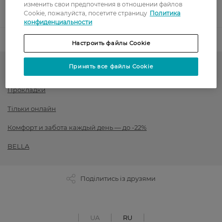
изменить свои предпочтения в отношении файлов
Показать больше
Cookie, пожалуйста, посетите страницу
Политика
конфиденциальности
Код товара
1539998
Настроить файлы Cookie
Принять все файлы Cookie
Женская гигиена
Прокладки
Тільки онлайн
Комфорт и забота каждый день — до -22%
BELLA
Поділитись із друзями
UA
RU