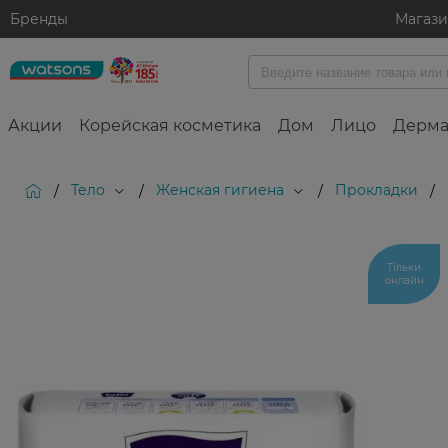
Бренды
Магаз
Акции
Корейская косметика
Дом
Лицо
Дерма
Тело
Женская гигиена
Прокладки
/
/
/
/
Тільки
онлайн