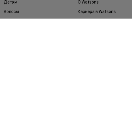
Детям
О Watsons
Волосы
Карьера в Watsons
Дерматокосметика
Контакты
Блог
Оплата и доставка
FAQ
Политика
конфиденциальности
Публичная оферта
СМИ о нас
Возврат заказа
©2014 - 2026. Условия использования сайта