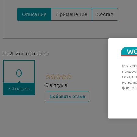
Описание
Применение
Состав
Рейтинг и отзывы
Мы испо
0
предос
сайт, в
использ
0 відгуків
файлов 
З 0 відгуків