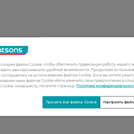
льзуем файлы Cookie, чтобы обеспечить правильную работу нашего в
1
тавить вам максимально удобные возможности. Продолжая использов
ы соглашаетесь на использование файлов Cookie. Если вы хотите узнат
2
овании нами файлов Cookie и/или изменить свои предпочтения в отн
3
Cookie, пожалуйста, посетите страницу
Политика конфиденциальнос
4
Принять все файлы Cookie
Настроить файл
5