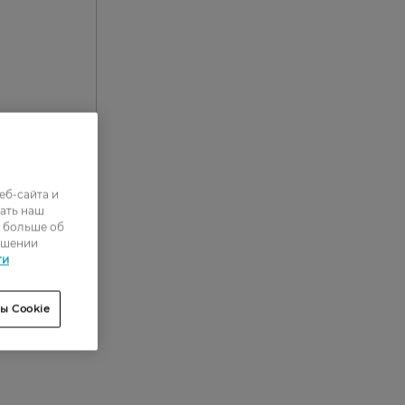
еб-сайта и
0
ать наш
ь больше об
0
ошении
0
ти
0
ы Cookie
0