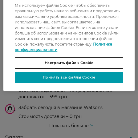
0
Мы используем файлы Cookie, чтобы обеспечить
0 відгуків
правильную работу нашего веб-сайта и предоставить
вам максимально удобные возможности. Продолжая
использовать наш сайт, вы соглашаетесь на
З 0 відгуків
использование файлов Cookie. Если вы хотите узнать
больше об использовании нами файлов Cookie и/или
изменить свои предпочтения в отношении файлов
Доставка
Cookie, пожалуйста, посетите страницу
Политика
конфиденциальности
Новая почта
Настроить файлы Cookie
В отделение Новой почты - 99 грн, бесплатно
от 699 грн
Принять все файлы Cookie
Укрпочта
Стоимость доставки – 79 грн, бесплатная
доставка от – 599 грн
Забрать сегодня в магазине Watsons
Стоимость доставки – 0 грн
Стоимость доставки – 99 грн, бесплатная доставка от – 699 грн
Показать больше
Оплата