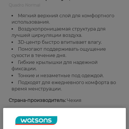
Quadro Normal
Мягкий верхний слой для комфортного
использования.
Воздухопроницаемая структура для
лучшей циркуляции воздуха.
3D-центр быстро впитывает влагу.
Помогают поддерживать ощущение
сухости в течение дня.
Гибкие крылышки для надежной
фиксации.
Тонкие и незаметные под одеждой.
Подходят для ежедневного комфорта во
время менструации.
Страна-производитель:
Чехия
Рейтинг и отзывы