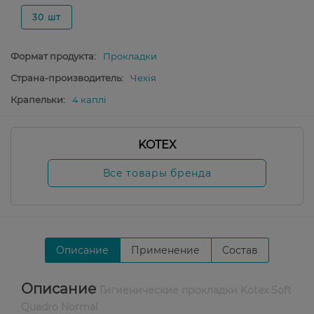
30 шт
Формат продукта:
Прокладки
Страна-производитель:
Чехія
Крапельки:
4 каплі
KOTEX
Все товары бренда
Описание
Применение
Состав
Описание
Гигиенические прокладки Kotex Soft
Quadro Normal