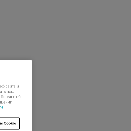
еб-сайта и
ать наш
0
ь больше об
ошении
0
ти
3
ы Cookie
3