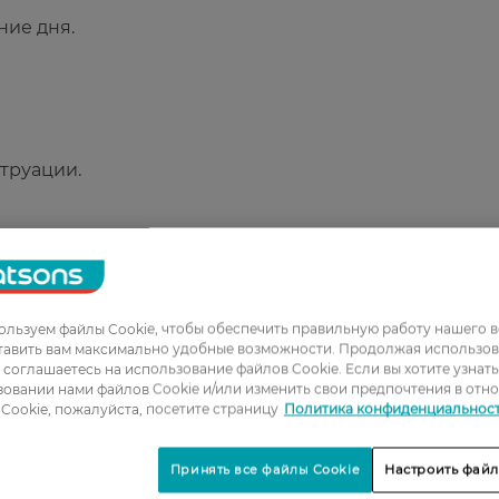
ние дня.
труации.
льзуем файлы Cookie, чтобы обеспечить правильную работу нашего в
тавить вам максимально удобные возможности. Продолжая использов
1
ы соглашаетесь на использование файлов Cookie. Если вы хотите узнат
овании нами файлов Cookie и/или изменить свои предпочтения в отн
2
Cookie, пожалуйста, посетите страницу
Политика конфиденциальнос
3
Принять все файлы Cookie
Настроить файл
4