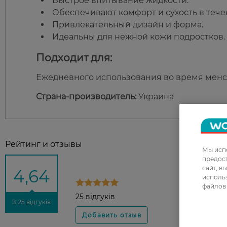
Быстрое впитывание жидкости.
Обеспечивают комфорт и сухость в тече
Привлекательный дизайн и форма.
Идеальны для нежной кожи подростков.
Подходит для:
Ежедневного использования во время менс
Страна-производитель:
Украина
Рейтинг и отзывы
Мы испо
предос
сайт, в
4,64
использ
файлов 
25 відгуків
З 25 відгуків