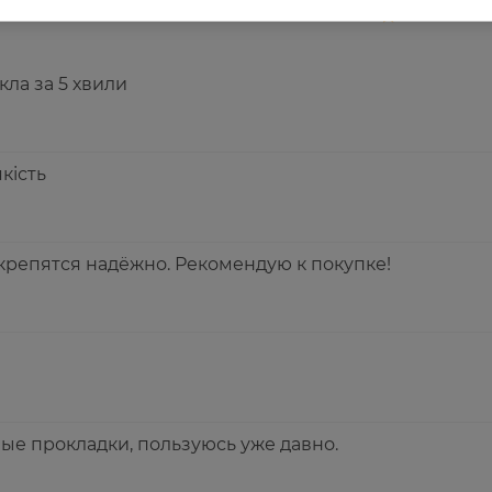
5
кла за 5 хвили
кість
крепятся надёжно. Рекомендую к покупке!
е прокладки, пользуюсь уже давно.