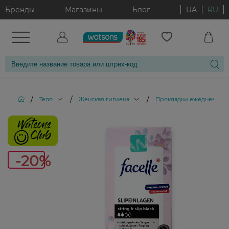
Бренды
Магазины
Блог
UA
RU
/
/
/
Тело
Женская гигиена
Прокладки ежедневные
-20%
-20%