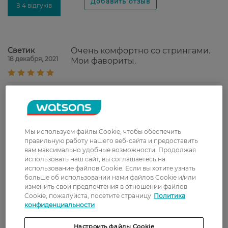
З 4 відгуків
Светик
Очень комфортно со стрингами.
18 декабря, 2021
Мои фавориты.
Катерина
Сподобались) Зручні та комфортні,
12 ноября, 2021
непомітні. Всі потрібні функції
виконують))
Мы используем файлы Cookie, чтобы обеспечить
Alina
Ці щоденки просто знахідка:
правильную работу нашего веб-сайта и предоставить
6 ноября, 2021
тримають вологу, не муляють,
вам максимально удобные возможности. Продолжая
рекомендую.
использовать наш сайт, вы соглашаетесь на
использование файлов Cookie. Если вы хотите узнать
Татьяна
Прокладки сподобались, мають
больше об использовании нами файлов Cookie и/или
29 августа, 2021
приємний аромат, м'які на дотик.
изменить свои предпочтения в отношении файлов
Cookie, пожалуйста, посетите страницу
Политика
конфиденциальности
Настроить файлы Cookie
Показати ще