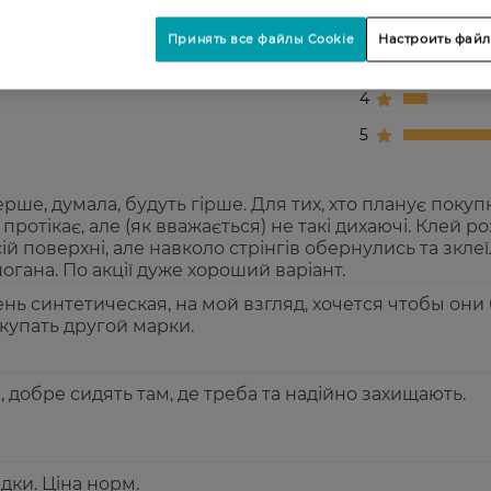
2
Принять все файлы Cookie
Настроить файл
3
4
5
рше, думала, будуть гірше. Для тих, хто планує покуп
протікає, але (як вважається) не такі дихаючі. Клей 
ій поверхні, але навколо стрінгів обернулись та зклеї
огана. По акції дуже хороший варіант.
нь синтетическая, на мой взгляд, хочется чтобы они
купать другой марки.
і, добре сидять там, де треба та надійно захищають.
адки. Ціна норм.