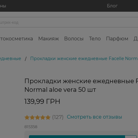
ины
Блог
токосметика
Макияж
Волосы
Тело
Парфюм
Д
едневные
Прокладки женские ежедневные Facelle Normal
/
Прокладки женские ежедневные F
Normal aloe vera 50 шт
139,99 ГРН
127
Смотреть все отзывы
815358