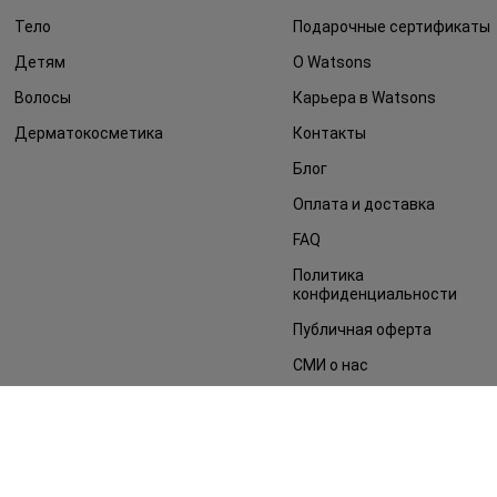
Тело
Подарочные сертификаты
Детям
О Watsons
Волосы
Карьера в Watsons
Дерматокосметика
Контакты
Блог
Оплата и доставка
FAQ
Политика
конфиденциальности
Публичная оферта
СМИ о нас
Возврат заказа