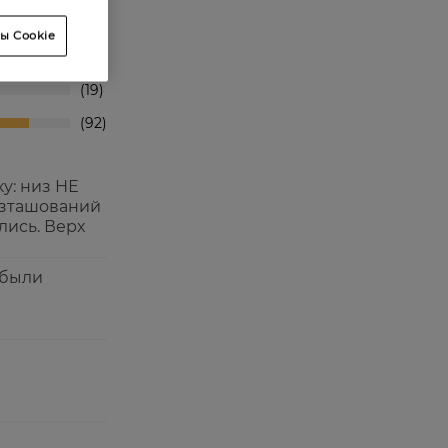
1
ы Cookie
13
19
92
ку: низ НЕ
розташований
лись. Верх
 были