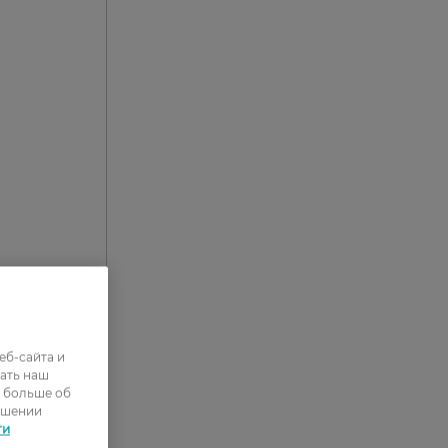
еб-сайта и
ать наш
ь больше об
ошении
ти
2