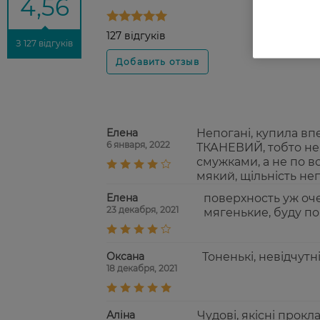
4,56
127 відгуків
З 127 відгуків
Елена
Непогані, купила впе
6 января, 2022
ТКАНЕВИЙ, тобто не 
смужками, а не по вс
мякий, щільність неп
Елена
поверхность уж оче
23 декабря, 2021
мягенькие, буду по
Оксана
Тоненькі, невідчутн
18 декабря, 2021
Аліна
Чудові, якісні прокл