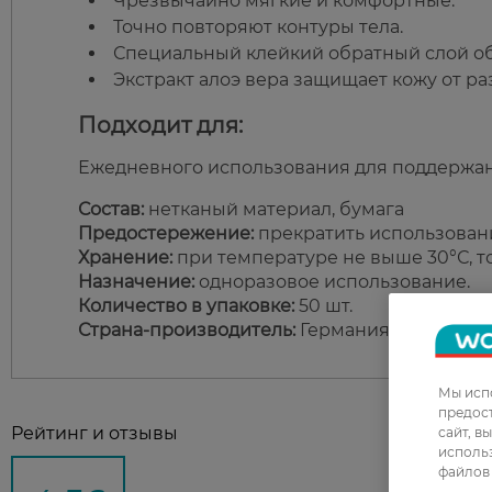
Чрезвычайно мягкие и комфортные.
Точно повторяют контуры тела.
Специальный клейкий обратный слой о
Экстракт алоэ вера защищает кожу от р
Подходит для:
Ежедневного использования для поддержан
Состав:
нетканый материал, бумага
Предостережение:
прекратить использован
Хранение:
при температуре не выше 30°С, т
Назначение:
одноразовое использование.
Количество в упаковке:
50 шт.
Страна-производитель:
Германия
Мы испо
предос
Рейтинг и отзывы
сайт, в
использ
файлов 