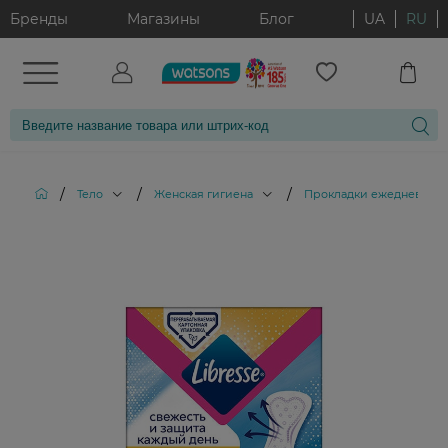
Бренды
Магазины
Блог
UA
RU
/
/
/
Тело
Женская гигиена
Прокладки ежедневные