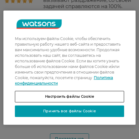
вызывают раздражение, со своей
задачей справляются на 100%.
Однозначно рекомендую к
покупке.
Альона
Хорошие ежедневки. Удобные +
5 июля, 2021
большая упаковка.Всегда их
Мы используем файлы Cookie, чтобы обеспечить
покупаю
правильную работу нашего веб-сайта и предоставить
вам максимально удобные возможности. Продолжая
использовать наш сайт, вы соглашаетесь на
Наталия
Очень классные, удобные
использование файлов Cookie. Если вы хотите узнать
10 января, 2021
ежедневки. Не очень тонкие, но я
больше об использовании нами файлов Cookie и/или
такие и искала. Буду брать еще.
изменить свои предпочтения в отношении файлов
Cookie, пожалуйста, посетите страницу
Политика
Анна
Тоненькие, удобные прокладки.
конфиденциальности
15 июля, 2020
Настроить файлы Cookie
Наталія
не погані прокладки якість
Принять все файлы Cookie
27 мая, 2019
відповідає ціні
Показати ще