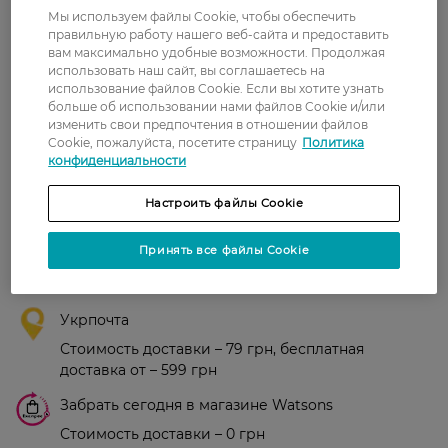
Мы используем файлы Cookie, чтобы обеспечить
Аліна
Чудові бюджетні прокладки на
правильную работу нашего веб-сайта и предоставить
5 июля, 2021
кожен день. Не викликають алергії,
вам максимально удобные возможности. Продолжая
ніжні та надійні.
использовать наш сайт, вы соглашаетесь на
использование файлов Cookie. Если вы хотите узнать
больше об использовании нами файлов Cookie и/или
Показати ще
изменить свои предпочтения в отношении файлов
Cookie, пожалуйста, посетите страницу
Политика
конфиденциальности
Доставка
Настроить файлы Cookie
Новая почта
Принять все файлы Cookie
В отделение Новой почты - 99 грн, бесплатно
от 699 грн
Укрпочта
Стоимость доставки – 79 грн, бесплатная
доставка от – 599 грн
Забрать сегодня в магазине Watsons
Стоимость доставки – 0 грн
Стоимость доставки – 99 грн, бесплатная доставка от – 699 грн