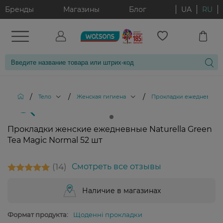
Бренды
Магазины
Блог
UA
RU
/
/
/
Тело
Женская гигиена
Прокладки ежедневные
Прокладки женские ежедневные Naturella Green
Tea Magic Normal 52 шт
14
Смотреть все отзывы
Наличие в магазинах
Формат продукта:
Щоденні прокладки