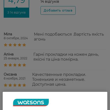
4,79
14 відгуків
З 14 відгуків
Міла
Мені подобаються .Вартість якість
8 октября, 2024
агонь
Аліна
Гарні прокладки на кожен день,
25 января, 2022
якісні та ціна помірна.
Оксана
Качественные прокладки.
6 ноября, 2021
Тоненькие и незаметные.
Доступная цена.
Alena
Якісні прокладки, гарно захищають,
10 июля, 2021
мають приємний аромат, дуже
доступні по ціні.