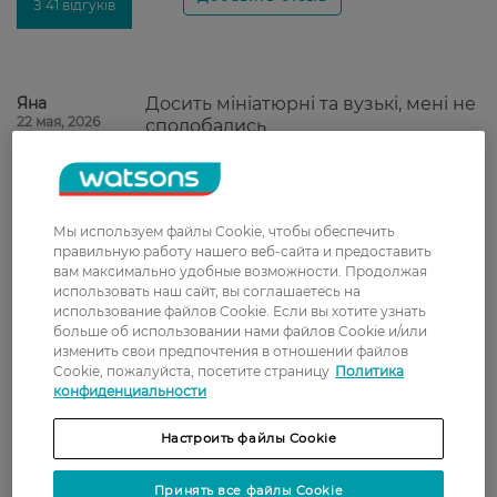
З 41 відгуків
Яна
Досить мініатюрні та вузькі, мені не
22 мая, 2026
сподобались
Аліна
Доверяю этой торговой марке.
18 декабря, 2021
Данный вид прокладок из
Мы используем файлы Cookie, чтобы обеспечить
категории "дешево и сердито" -
правильную работу нашего веб-сайта и предоставить
мне нравится.
вам максимально удобные возможности. Продолжая
использовать наш сайт, вы соглашаетесь на
Наталія
Классический бюджетный
использование файлов Cookie. Если вы хотите узнать
21 октября, 2021
вариант ежедневных прокладок от
больше об использовании нами файлов Cookie и/или
Bella. Мне нравятся.
изменить свои предпочтения в отношении файлов
Cookie, пожалуйста, посетите страницу
Политика
конфиденциальности
Оксана
Гарні, якісні прокладки на кожен
21 августа, 2021
день. Ціна адекватна.
Настроить файлы Cookie
Елена
Неплохие прокладочки. Отлично
Принять все файлы Cookie