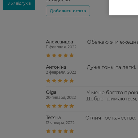
З 57 відгуків
Александра
Обажаю эти ежедне
11 февраля, 2022
Антоніна
Дуже тонкі та легкі
2 февраля, 2022
Olga
У мене багато прок
20 января, 2022
Добре тримаються, 
Тетяна
Отличное качество,
13 января, 2022