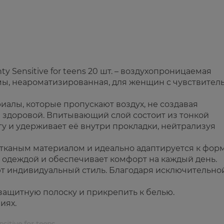
y Sensitive for teens 20 шт. – воздухопроницаемая
ы, неароматизированная, для женщин с чувствител
иалы, которые пропускают воздух, не создавая
и здоровой. Впитывающий слой состоит из тонкой
у и удерживает её внутри прокладки, нейтрализуя
тканым материалом и идеально адаптируется к фор
 одеждой и обеспечивает комфорт на каждый день.
т индивидуальный стиль. Благодаря исключительно
 защитную полоску и прикрепить к белью.
иях.
nsitive for teens