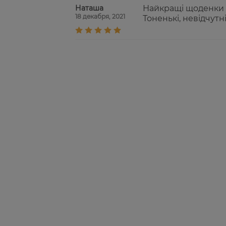
Наташа
Найкращі щоденки с
18 декабря, 2021
Тоненькі, невідчутн