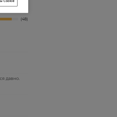
ы Cookie
3
5
48
ся давно.