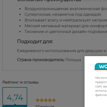
Воздухопроницаемая анатомическая фор
Супертонкая, незаметна под одеждой.
Впитывает влагу и нейтрализует неприя
Мягкий нетканый материал для комфорт
Тиснение и цветочный дизайн подчёрки
Подходит для:
Ежедневного использования для девушек и
Страна-производитель:
Польша
Мы испо
Рейтинг и отзывы
предос
сайт, в
использ
4,74
файлов 
57 відгуків