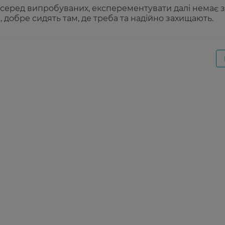
еред випробуваних, експерементувати далі немає зм
і, добре сидять там, де треба та надійно захищають.