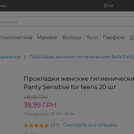
ины
Блог
токосметика
Макияж
Волосы
Тело
Парфюм
Д
едневные
Прокладки женские гигиенические Bella Panty S
/
20%
Прокладки женские гигиенические
Panty Sensitive for teens 20 шт
48,99 ГРН
38,99 ГРН
Період акції:
27 07 - 23 08
57
Смотреть все отзывы