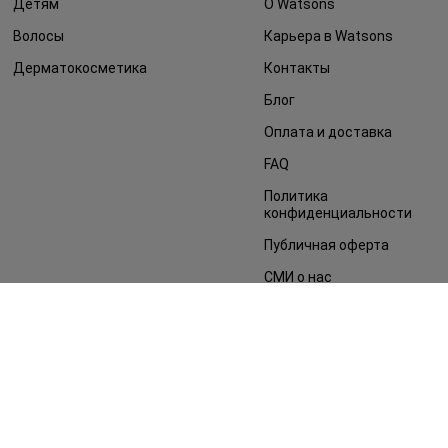
Детям
О Watsons
Волосы
Карьера в Watsons
Дерматокосметика
Контакты
Блог
Оплата и доставка
FAQ
Политика
конфиденциальности
Публичная оферта
СМИ о нас
Возврат заказа
©2014 - 2026. Условия использования сайта