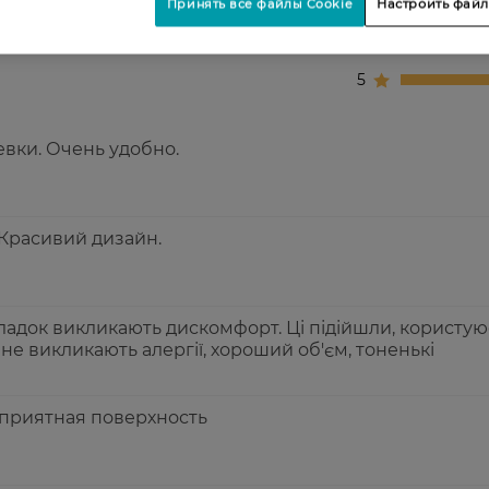
Принять все файлы Cookie
Настроить файл
3
4
5
вки. Очень удобно.
. Красивий дизайн.
ладок викликають дискомфорт. Ці підійшли, користую
не викликають алергії, хороший об'єм, тоненькі
 приятная поверхность