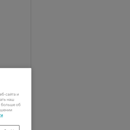
еб-сайта и
ать наш
ь больше об
ошении
1
ти
0