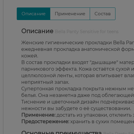
Описание
Применение
Состав
Описание
Bella Panty Sensitive for teens
Женские гигиенические прокладки Bella Pant
ежедневная прокладка анатомической форм
кожей.
В состав прокладки входят "дышащие" матер
парникового эффекта. Кожа остаётся сухой 
целлюлозной ленты, которая впитывает влаг
неприятный запах.
Супертонкая прокладка покрыта нежным не
белья. Она незаметна даже под облегающей
Тиснение и цветочный дизайн подчёркиваю
нежности вы забудете о её существовании.
Применение:
достать из упаковки, отклеить
Предостережение:
хранить в сухих помещен
Основные преимущества
Bella Panty Se