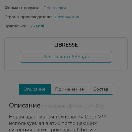
Формат продукта:
Прокладки
Страна-производитель:
Словаччина
Крапельки:
2 каплі
LIBRESSE
Все товары бренда
Описание
Применение
Состав
Описание
прокладок Libresse Ultra Deo
Новая адаптивная технология Cour-V™,
используемая в этих поглощающих
гигиенических прокладках Libresse,