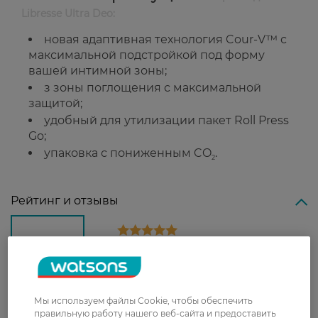
Libresse Ultra Deo:
новая адаптивная технология Cour-V™ с
максимальной подстройкой под форму
вашей интимной зоны;
з зоны поглощения с максимальной
защитой;
удобный для утилизации пакет Roll Press
Go;
упаковка с пониженным CO
.
2
Рейтинг и отзывы
4,89
19 відгуків
З 19 відгуків
Мы используем файлы Cookie, чтобы обеспечить
правильную работу нашего веб-сайта и предоставить