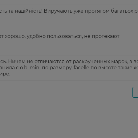
сть та надійність! Виручають уже протягом багатьох р
 хорошо, удобно пользоваться, не протекают
ь. Ничем не отличаются от раскрученных марок, а в
нила с o.b. mini по размеру, facelle по высоте такие 
ире.