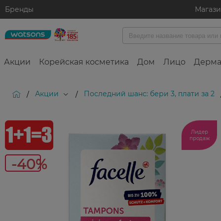
Бренды
Магаз
Акции
Корейская косметика
Дом
Лицо
Дерма
Акции
Последний шанс: бери 3, плати за 2
/
/
-40%
Лидер
продаж
-40%