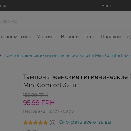
ины
Блог
токосметика
Макияж
Волосы
Тело
Парфюм
Д
Тампоны женские гигиенические Facelle Mini Comfort 32 
/
Тампоны женские гигиенические F
Mini Comfort 32 шт
159,99 ГРН
95,99 ГРН
Період акції:
27 07 - 09 08
5
Смотреть все отзывы