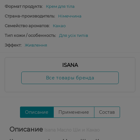
Формат продукта:
Крем для тіла
Страна-производитель:
Німеччина
Семейство ароматов:
Какао
Тип кожи / особенность:
Для усіх типів
Эффект:
Живлення
ISANA
Все товары бренда
Описание
Применение
Состав
Описание
Isana Масло Ши и Какао