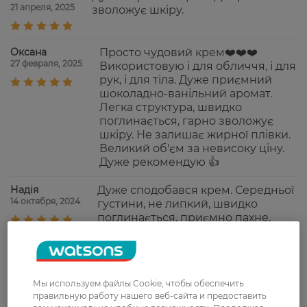
21 апреля, 2025
зволожує шкіру.
Оксана
Просто чудовий крем❤️❤️❤️
27 февраля, 2025
Використовую і для обличчя, і для
рук, і для тіла. Дуже приємний
шоколадно-ванільний аромат.
Легка структура, швидко
поглинається, гарно зволожує
шкіру. Не залишає жирної плівки.
Великий об'єм за невисоку ціну.
Дуже рекомендую 👍
Надія
Дуже сподобався крем. Середньої
14 октября, 2024
густини, не липкий, швидко
поглинається, приємно пахне.
Наталія
Підкупила невелика ціна за
17 сентября, 2023
великий обʼєм, але даремно… Сам
крем мені в користуванні не
Мы используем файлы Cookie, чтобы обеспечить
сподобався- спочатку приємно
правильную работу нашего веб-сайта и предоставить
пахне , солодко, але як починаєш