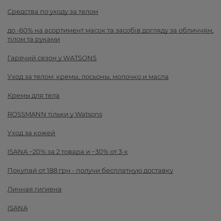
Средства по уходу за телом
до -60% на асортимент масок та засобів догляду за обличчям,
тілом та руками
Гарячий сезон у WATSONS
Уход за телом: кремы, лосьоны, молочко и масла
Кремы для тела
ROSSMANN тільки у Watsons
Уход за кожей
ISANA −20% за 2 товара и −30% от 3-х
Покупай от 188 грн - получи бесплатную доставку
Личная гигиена
ISANA