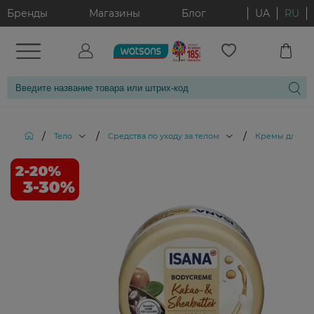
Бренды
Магазины
Блог
UA
RU
/
/
/
Тело
Средства по уходу за телом
Кремы для те