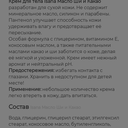
Крем для тела Isana Масло Ши и Какао
разработан для сухой кожи. Не содержит
минеральное масло, силикон и парабены.
Пантенол улучшает способность кожи
удерживать влагу и предотвращает её
пересыхание.
Особая формула с глицерином, витамином Е,
кокосовым маслом, а также питательными
маслами какао и ши заботится о коже, делая
её мягкой и ухоженной. Крем имеет нежный
аромат и нейтральный pH.
Предостережения:
избегать контакта с
глазами. Хранить в недоступном для детей
месте!
Применение:
небольшое количество крема
легко втереть в кожу, дать впитаться.
Состав
Isana Масло Ши и Какао
Вода, глицерин, глицерил стеарат, этилгексил
стеарат, кокосовое масло, бутиленгликоль,