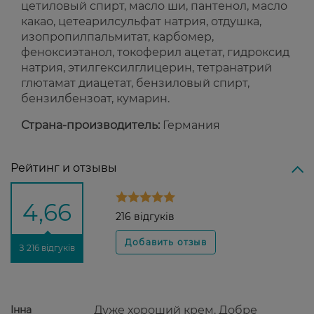
цетиловый спирт, масло ши, пантенол, масло
какао, цетеарилсульфат натрия, отдушка,
изопропилпальмитат, карбомер,
феноксиэтанол, токоферил ацетат, гидроксид
натрия, этилгексилглицерин, тетранатрий
глютамат диацетат, бензиловый спирт,
бензилбензоат, кумарин.
Страна-производитель:
Германия
Рейтинг и отзывы
4,66
216 відгуків
З 216 відгуків
Інна
Дуже хороший крем. Добре