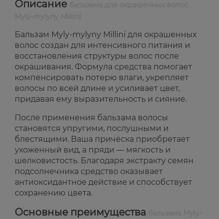
Описание
бальзама для окрашенных волос
Myly-mylyny Millini
Бальзам Myly-mylyny Millini для окрашенных
волос создан для интенсивного питания и
восстановления структуры волос после
окрашивания. Формула средства помогает
компенсировать потерю влаги, укрепляет
волосы по всей длине и усиливает цвет,
придавая ему выразительность и сияние.
После применения бальзама волосы
становятся упругими, послушными и
блестящими. Ваша причёска приобретает
ухоженный вид, а пряди — мягкость и
шелковистость. Благодаря экстракту семян
подсолнечника средство оказывает
антиоксидантное действие и способствует
сохранению цвета.
Основные преимущества
бальзама Myly-