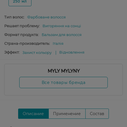
250 мл
Тип волос:
Фарбоване волосся
Решает проблему:
Вигоряння на сонці
Формат продукта:
Бальзам для волосся
Страна-производитель:
Італія
Эффект:
Відновлення
Захист кольору
MYLY MYLYNY
Все товары бренда
Описание
Применение
Состав