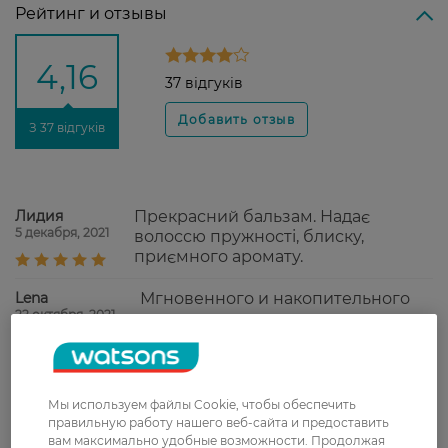
Рейтинг и отзывы
4,16
37 відгуків
З 37 відгуків
Лидия
Прекрасний бальзам. Надає
5 декабря, 2021
волоссю пружності, блиску,
приємного аромату.
Lena
Мгновенного и накопительного
22 октября, 2021
питания и увлажнения не
заметила. Может бальзам и питает
волосы, но для моих точно не
хватает питания. Очень слабый
бальзам и бесполезный для меня.
Мы используем файлы Cookie, чтобы обеспечить
правильную работу нашего веб-сайта и предоставить
Наталія
Бальзам хороший за такую цену.
вам максимально удобные возможности. Продолжая