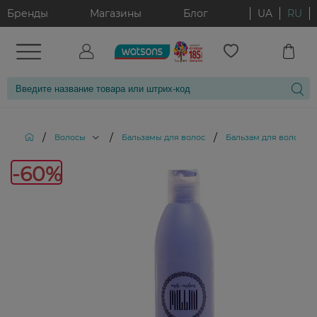
Бренды
Магазины
Блог
UA
RU
/
/
/
Волосы
Бальзамы для волос
Бальзам для волос Myl
-60
-60%