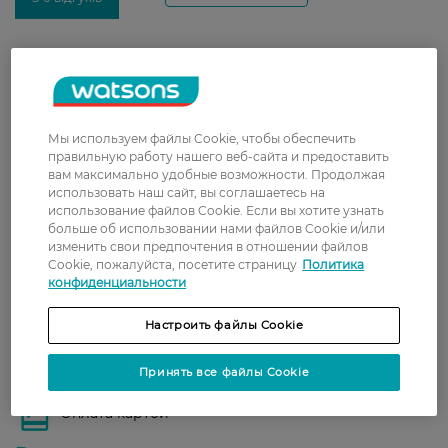
Доставка
Новая почта
В отделение Новой почты - 99 грн, бесплатно
Мы используем файлы Cookie, чтобы обеспечить
от 699 грн
правильную работу нашего веб-сайта и предоставить
вам максимально удобные возможности. Продолжая
Укрпочта
использовать наш сайт, вы соглашаетесь на
использование файлов Cookie. Если вы хотите узнать
Стоимость доставки – 79 грн, бесплатная
больше об использовании нами файлов Cookie и/или
доставка от – 599 грн
изменить свои предпочтения в отношении файлов
Cookie, пожалуйста, посетите страницу
Политика
Забрать сегодня в магазине Watsons
конфиденциальности
Стоимость доставки – 0 грн
Стоимость доставки – 99 грн, бесплатная доставка от – 699 грн
Настроить файлы Cookie
Показать больше
Оплата
Принять все файлы Cookie
Оплата картой