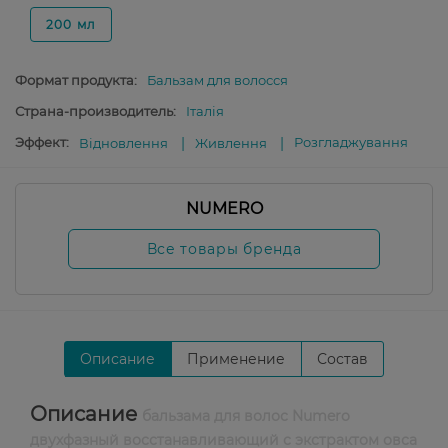
200 мл
Формат продукта:
Бальзам для волосся
Страна-производитель:
Італія
Эффект:
Розгладжування
Відновлення
Живлення
NUMERO
Все товары бренда
Описание
Применение
Состав
Описание
бальзама для волос Numero
двухфазный восстанавливающий с экстрактом овса