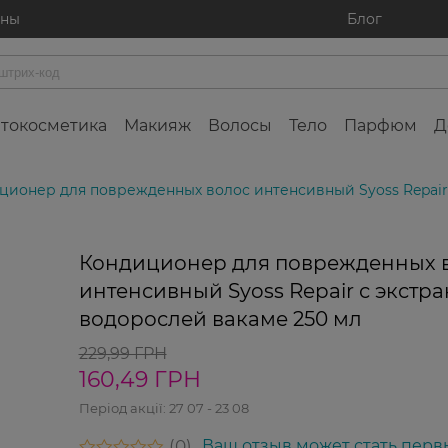
ины
Блог
токосметика
Макияж
Волосы
Тело
Парфюм
Д
ционер для поврежденных волос интенсивный Syoss Repair 
-30%
Кондиционер для поврежденных 
интенсивный Syoss Repair с экстр
водорослей вакаме 250 мл
229,99 ГРН
160,49 ГРН
Період акції:
27 07 - 23 08
0
Ваш отзыв может стать перв