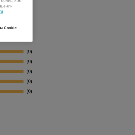
ь больше об
ошении
ти
ы Cookie
0
0
0
0
0