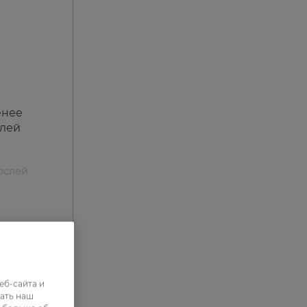
и
енее
слей
ослей
еб-сайта и
ать наш