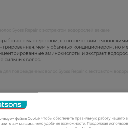
лос Syoss Repair с экстрактом водорослей вакаме
работан с мастерством, в соответствии с японским
ентрированная, чем у обычных кондиционером, но м
онцентрированные аминокислоты и экстракт водоро
ее сильных волос.
 для поврежденных волос Syoss Repair с экстрактом водор
овнях;
ные, волосы;
льзуем файлы Cookie, чтобы обеспечить правильную работу нашего в
ения (вкл.воду);
тавить вам максимально удобные возможности. Продолжая использов