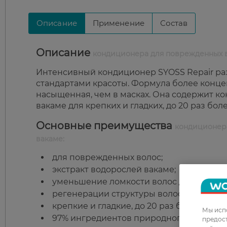
Описание
Применение
Состав
Описание
кондиционера для поврежденных во
Интенсивный кондиционер SYOSS Repair раз
стандартами красоты. Формула более конц
насыщенная, чем в масках. Она содержит к
вакаме для крепких и гладких, до 20 раз бол
Основные преимущества
кондиционера
вакаме:
для поврежденных волос;
экстракт водорослей вакаме;
уменьшение ломкости волос до 95%;
регенерации структуры волос на всех ур
крепкие и гладкие, до 20 раз более силь
Мы испо
97% ингредиентов природного происхожд
предос