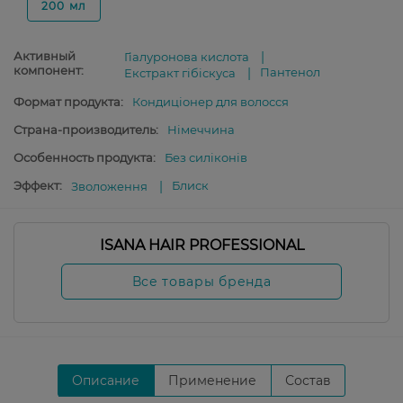
200 мл
Активный
Гіалуронова кислота
компонент:
Пантенол
Екстракт гібіскуса
Формат продукта:
Кондиціонер для волосся
Страна-производитель:
Німеччина
Особенность продукта:
Без силіконів
Эффект:
Блиск
Зволоження
ISANA HAIR PROFESSIONAL
Все товары бренда
Описание
Применение
Состав