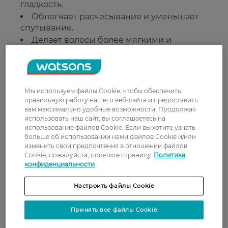
гладкость.
Облегчает расчесывание и уменьшает
спутывание.
Делает волосы более мягкими и
эластичными.
Не содержит силиконов.
Подходит для регулярного
использования.
Мы используем файлы Cookie, чтобы обеспечить
правильную работу нашего веб-сайта и предоставить
Подходит для:
вам максимально удобные возможности. Продолжая
использовать наш сайт, вы соглашаетесь на
Волос, нуждающихся в дополнительном
использование файлов Cookie. Если вы хотите узнать
больше об использовании нами файлов Cookie и/или
увлажнении и питании.
изменить свои предпочтения в отношении файлов
Ежедневного ухода для поддержания
Cookie, пожалуйста, посетите страницу
Политика
гладкости, мягкости и блеска волос.
конфиденциальности
Страна-производитель:
Германия
Настроить файлы Cookie
Принять все файлы Cookie
Рейтинг и отзывы