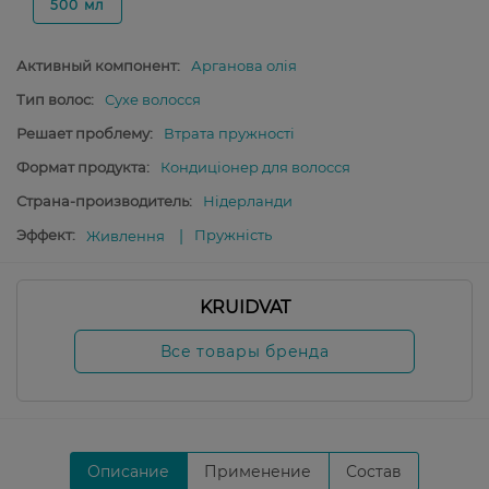
500 мл
Активный компонент:
Арганова олія
Тип волос:
Сухе волосся
Решает проблему:
Втрата пружності
Формат продукта:
Кондиціонер для волосся
Страна-производитель:
Нідерланди
Эффект:
Пружність
Живлення
KRUIDVAT
Все товары бренда
Описание
Применение
Состав