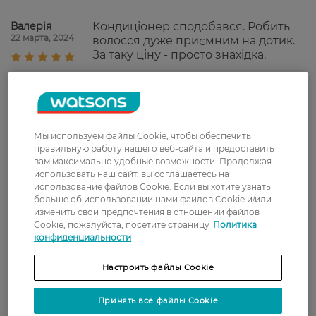
Валерія
Кондиціонер сподобався. Робить
22 марта, 2024
волосся дуже приємним на дотик.
За таку ціну - просто знахідка.
Татьяна
взяла уже вторую банку, мне
29 ноября, 2023
понравилось качество и аромат,
волосы приятные после
использования и гладкие.
Мы используем файлы Cookie, чтобы обеспечить
правильную работу нашего веб-сайта и предоставить
Ірина
хороший кондиціонер без
вам максимально удобные возможности. Продолжая
21 октября, 2023
силіконовий
использовать наш сайт, вы соглашаетесь на
использование файлов Cookie. Если вы хотите узнать
больше об использовании нами файлов Cookie и/или
изменить свои предпочтения в отношении файлов
Cookie, пожалуйста, посетите страницу
Политика
Показати ще
конфиденциальности
Настроить файлы Cookie
Доставка
Принять все файлы Cookie
Новая почта