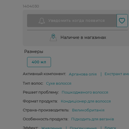
1404030
Наличие в магазинах
Размеры
400 мл
Активный компонент:
Екстракт ам
Арганова олія
Тип волос:
Сухе волосся
Решает проблему:
Пошкодженого волосся
Формат продукта:
Кондиціонер для волосся
Страна-производитель:
Великобританія
Особенность продукта:
Підходить для веганів
Эффект:
Блиск
Живлення
Пом'якшення