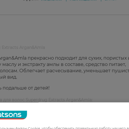
 Extracts Argan&Amla
Argan&Amla прекрасно подходит для сухих, пористых 
аслу и экстракту амлы в составе, средство питает,
волосам. Облегчает расчесывание, уменьшает пушис
ый вид.
ь подальше от детей!
 для волос Superdrug Extracts Argan&Amla:
льзуем файлы Cookie, чтобы обеспечить правильную работу нашего в