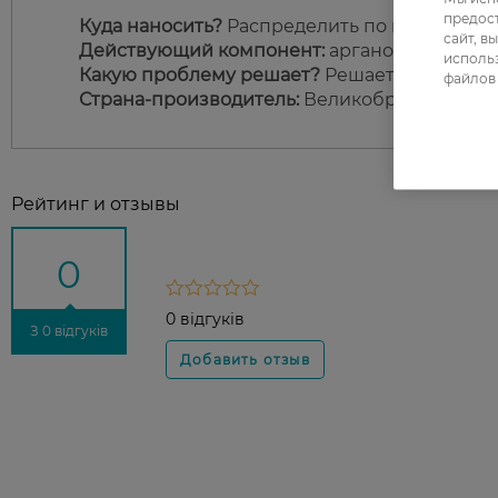
предос
Куда наносить?
Распределить по всей длине
сайт, в
Действующий компонент:
аргановое масло и
использ
Какую проблему решает?
Решает проблемы с
файлов 
Страна-производитель:
Великобритания.
Рейтинг и отзывы
0
0 відгуків
З 0 відгуків