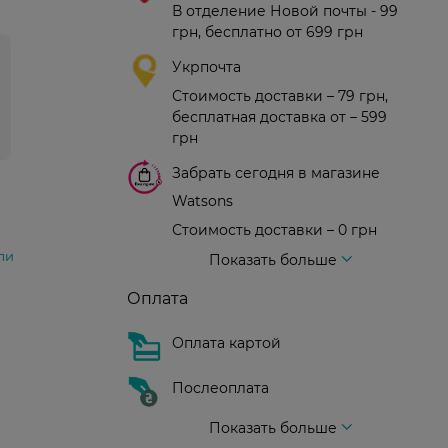
В отделение Новой почты - 99
грн, бесплатно от 699 грн
Укрпочта
Стоимость доставки – 79 грн,
бесплатная доставка от – 599
грн
Забрать сегодня в магазине
Watsons
Стоимость доставки – 0 грн
Стоимость доставки – 99 грн, бесплатная доставка от – 699 грн
Доставка курьером новой почты
Стоимость доставки - 150 грн (до подъезда)
ли
Показать больше
Оплата
Оплата картой
Послеоплата
Показать больше