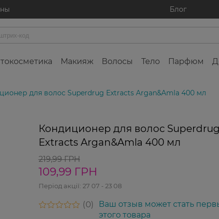
ины
Блог
токосметика
Макияж
Волосы
Тело
Парфюм
Д
ционер для волос Superdrug Extracts Argan&Amla 400 мл
-50%
Кондиционер для волос Superdru
Extracts Argan&Amla 400 мл
219,99 ГРН
109,99 ГРН
Період акції:
27 07 - 23 08
0
Ваш отзыв может стать перв
этого товара