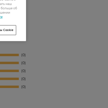
ать наш
ь больше об
ошении
ти
ы Cookie
0
0
0
0
0