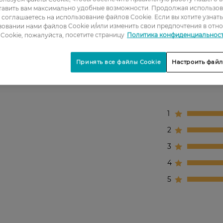
тавить вам максимально удобные возможности. Продолжая использов
.
ы соглашаетесь на использование файлов Cookie. Если вы хотите узнат
 экстракт амлы.
овании нами файлов Cookie и/или изменить свои предпочтения в отн
ухости и пористости волос.
Cookie, пожалуйста, посетите страницу
Политика конфиденциальнос
Принять все файлы Cookie
Настроить файл
1
2
3
4
5