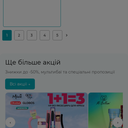
Ще більше акцій
Знижки до -50%, мультибаї та спеціальні пропозиції
Всі акції →
‹
›