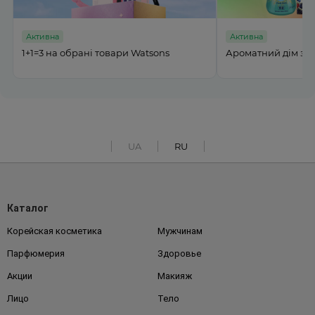
на
Активна
на обрані товари Watsons
Ароматний дім з MI BELLUMI 
UA
RU
Каталог
Корейская косметика
Мужчинам
Парфюмерия
Здоровье
Акции
Макияж
Лицо
Тело