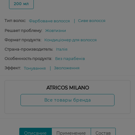
200 мл
Тип волос:
Сиве волосся
Фарбоване волосся
Решает проблему:
Жовтизни
Формат продукта:
Кондиціонер для волосся
Страна-производитель:
Італія
Особенность продукта:
Без парабенів
Эффект:
Зволоження
Тонування
ATRICOS MILANO
Все товары бренда
Описание
Применение
Состав