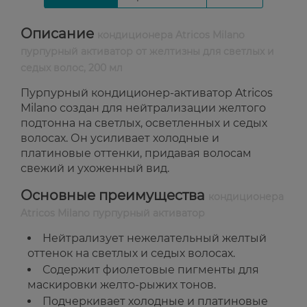
Описание
кондиционера Atricos Milano
пурпурный активатор от желтизны для светлых и
седых волос, 200 мл
Пурпурный кондиционер-активатор Atricos
Milano создан для нейтрализации желтого
подтонна на светлых, осветленных и седых
волосах. Он усиливает холодные и
платиновые оттенки, придавая волосам
свежий и ухоженный вид.
Основные преимущества
кондиционера
Atricos Milano пурпурный активатор
Нейтрализует нежелательный желтый
оттенок на светлых и седых волосах.
Содержит фиолетовые пигменты для
маскировки желто-рыжих тонов.
Подчеркивает холодные и платиновые