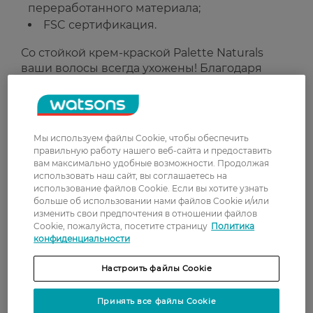
переработанного материала;
FSC сертификация.
Со стойкой крем-краской Palette Naturals
ваши волосы всегда ухожены! Благодаря
кондиционеру с овсяным молочком волосы
получают питание изнутри. Для ухоженных и
блестящих волос, здоровых и мягких на
ощупь.
Мы используем файлы Cookie, чтобы обеспечить
правильную работу нашего веб-сайта и предоставить
Наши рекомендации:
данный оттенок
вам максимально удобные возможности. Продолжая
подходит для русых оттенков, от светло-
использовать наш сайт, вы соглашаетесь на
русого и темно-русого. Подходит для
использование файлов Cookie. Если вы хотите узнать
больше об использовании нами файлов Cookie и/или
полностью седых волос. Для длинных и
изменить свои предпочтения в отношении файлов
густых волос, достигающих плеч,
Cookie, пожалуйста, посетите страницу
Политика
рекомендуем использовать две упаковки
конфиденциальности
краски.
Настроить файлы Cookie
Рейтинг и отзывы
Принять все файлы Cookie