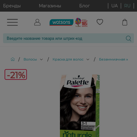
Бренды
Магазины
Блог
UA
RU
/
/
/
Волосы
Краска для волос
Безаммиачная краска
-21%