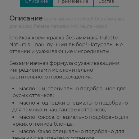
Описание
Применение
Состав
Описание
крем-краски стойкой без аммиака
для волос Palette Naturals 4-0 Каштановый
Стойкая крем-краска без аммиака Palette
Naturals – ваш лучший выбор! Натуральные
оттенки и ухаживающие ингредиенты.
Безаммиачная формула с ухаживающими
ингредиентами исключительно
растительного происхождения:
масло Ши, специально подобранное для
русых оттенков;
масло ягод Годжи специально подобрано
для темных и каштановых оттенков;
масло Кокоса, специально подобрано для
ярких оттенков блонда;
масло Какао специально подобрано для
темных и каштановых оттенков.