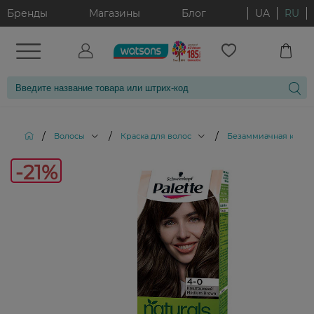
Бренды
Магазины
Блог
UA
RU
/
/
/
Волосы
Краска для волос
Безаммиачная краска
-21%