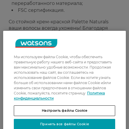
переработанного материала;
FSC сертификация.
Со стойкой крем-краской Palette Naturals
ваши волосы всегда ухожены! Благодаря
кондиционеру с овсяным молочком волосы
получают питание изнутри. Для ухоженных и
блестящих волос, здоровых и мягких на
ощупь.
Мы используем файлы Cookie, чтобы обеспечить
правильную работу нашего веб-сайта и предоставить
Наши рекомендации:
данный оттенок
вам максимально удобные возможности. Продолжая
подходит для русых оттенков, от светло-
использовать наш сайт, вы соглашаетесь на
русого и темно-русого. Подходит для
использование файлов Cookie. Если вы хотите узнать
больше об использовании нами файлов Cookie и/или
полностью седых волос. Для длинных и
изменить свои предпочтения в отношении файлов
густых волос, достигающих плеч,
Cookie, пожалуйста, посетите страницу
Политика
рекомендуем использовать две упаковки
конфиденциальности
краски.
Настроить файлы Cookie
Рейтинг и отзывы
Принять все файлы Cookie