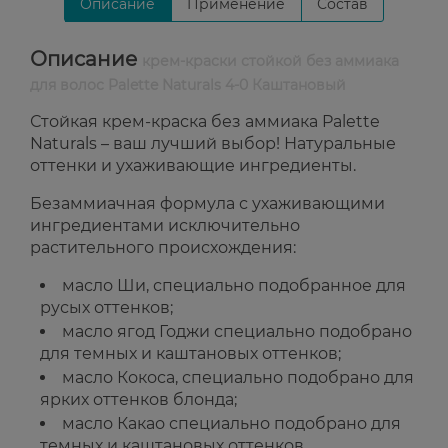
Описание
Применение
Состав
Описание
крем-краски стойкой без аммиака
для волос Palette Naturals 4-0 Каштановый
Стойкая крем-краска без аммиака Palette
Naturals – ваш лучший выбор! Натуральные
оттенки и ухаживающие ингредиенты.
Безаммиачная формула с ухаживающими
ингредиентами исключительно
растительного происхождения:
масло Ши, специально подобранное для
русых оттенков;
масло ягод Годжи специально подобрано
для темных и каштановых оттенков;
масло Кокоса, специально подобрано для
ярких оттенков блонда;
масло Какао специально подобрано для
темных и каштановых оттенков.