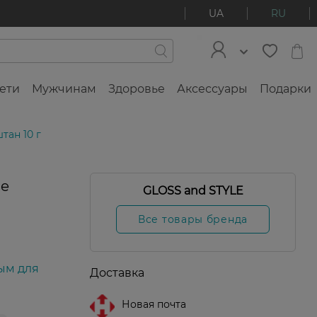
UA
RU
ети
Мужчинам
Здоровье
Аксессуары
Подарки
тан 10 г
le
GLOSS and STYLE
Все товары бренда
ым для
Доставка
Новая почта