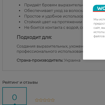
Придаёт бровям выразительность и нас
Обеспечивает уход за волосками во вр
Простое и удобное использование в дом
Мы испо
Стойкий цвет на протяжении длительно
предос
Не боится контакта с водой, сохраняет 
сайт, в
использ
файлов 
Подходит для:
Создания выразительных, ухоженных и стой
профессионального использования.
Страна-производитель:
Украина
Рейтинг и отзывы
0