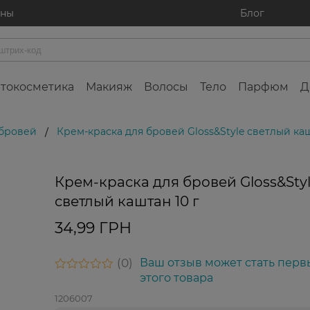
ины
Блог
токосметика
Макияж
Волосы
Тело
Парфюм
Д
 бровей
Крем-краска для бровей Gloss&Style светлый каш
/
Крем-краска для бровей Gloss&Sty
светлый каштан 10 г
34,99 ГРН
0
Ваш отзыв может стать перв
этого товара
1206007