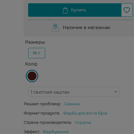
Наличие в магазинах
Размеры
10 г
Колір
1 свитлий каштан
Решает проблему:
Сивини
Формат продукта:
Фарба для вій та брів
Страна-производитель:
Україна
Эффект:
Фарбування