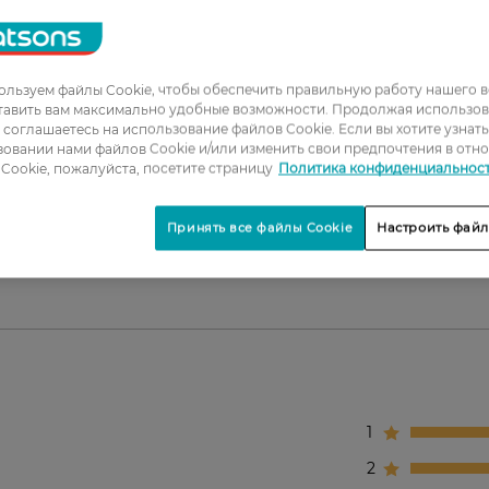
ыщенный естественный цвет.
емя окрашивания.
ашних условиях.
льзуем файлы Cookie, чтобы обеспечить правильную работу нашего в
го времени.
тавить вам максимально удобные возможности. Продолжая использов
безупречный вид.
ы соглашаетесь на использование файлов Cookie. Если вы хотите узнат
овании нами файлов Cookie и/или изменить свои предпочтения в отн
Cookie, пожалуйста, посетите страницу
Политика конфиденциальнос
ких бровей в домашних условиях или для
Принять все файлы Cookie
Настроить файл
1
2