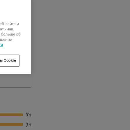
еб-сайта и
ать наш
ь больше об
ошении
ти
ы Cookie
0
0