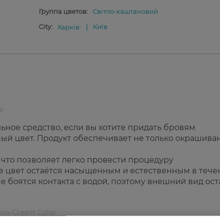
Группа цветов:
Світло-каштановий
City:
Київ
Харків
e
ьное средство, если вы хотите придать бровям
й цвет. Продукт обеспечивает не только окрашиван
 что позволяет легко провести процедуру
е цвет остаётся насыщенным и естественным в тече
 боятся контакта с водой, поэтому внешний вид ост
row Cream Color