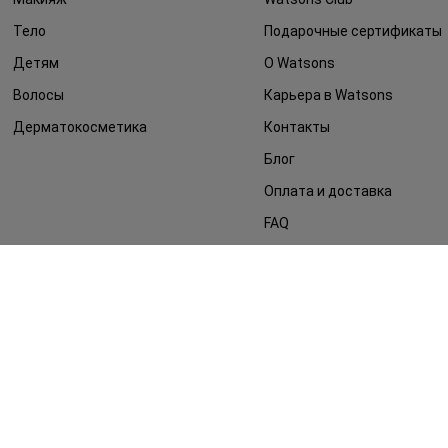
Тело
Подарочные сертификаты
Детям
О Watsons
Волосы
Карьера в Watsons
Дерматокосметика
Контакты
Блог
Оплата и доставка
FAQ
Политика
конфиденциальности
Публичная оферта
СМИ о нас
Возврат заказа