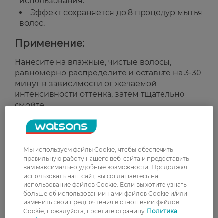
использования.
Эффект сохраняется до 8 процедур мытья
волос.
Применение:
Нанесите на влажные, чистые волосы,
равномерно распределите и оставьте на 3-30
минут в зависимости от желаемой
интенсивности оттенка, затем тщательно
смойте.
Страна-производитель:
Германия
Рейтинг и отзывы
Мы используем файлы Cookie, чтобы обеспечить
правильную работу нашего веб-сайта и предоставить
вам максимально удобные возможности. Продолжая
0
использовать наш сайт, вы соглашаетесь на
0 відгуків
использование файлов Cookie. Если вы хотите узнать
больше об использовании нами файлов Cookie и/или
З 0 відгуків
изменить свои предпочтения в отношении файлов
Cookie, пожалуйста, посетите страницу
Политика