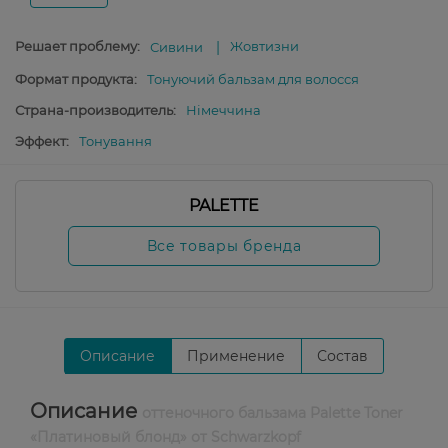
Решает проблему:
Жовтизни
Сивини
Формат продукта:
Тонуючий бальзам для волосся
Страна-производитель:
Німеччина
Эффект:
Тонування
PALETTE
Все товары бренда
Описание
Применение
Состав
Описание
оттеночного бальзама Palette Toner
«Платиновый блонд» от Schwarzkopf