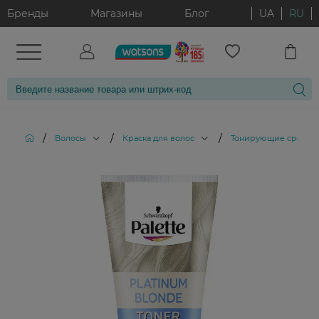
Бренды
Магазины
Блог
UA
RU
/
/
/
Волосы
Краска для волос
Тонирующие средств