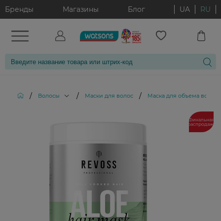
Бренды
Магазины
Блог
UA
RU
/
/
/
Волосы
Маски для волос
Маска для объема волос Re
Финальная
распродажа